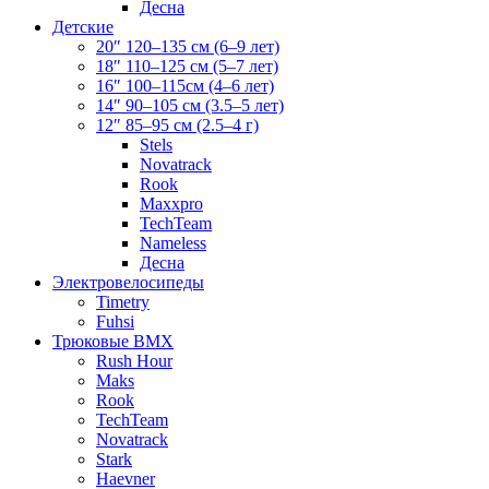
Десна
Детские
20″ 120–135 см (6–9 лет)
18″ 110–125 см (5–7 лет)
16″ 100–115см (4–6 лет)
14″ 90–105 см (3.5–5 лет)
12″ 85–95 см (2.5–4 г)
Stels
Novatrack
Rook
Maxxpro
TechTeam
Nameless
Десна
Электровелосипеды
Timetry
Fuhsi
Трюковые BMX
Rush Hour
Maks
Rook
TechTeam
Novatrack
Stark
Haevner