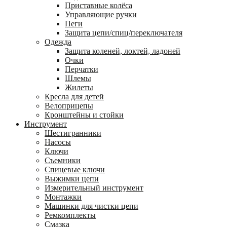
Приставные колёса
Управляющие ручки
Пеги
Защита цепи/спиц/переключателя
Одежда
Защита коленей, локтей, ладоней
Очки
Перчатки
Шлемы
Жилеты
Кресла для детей
Велоприцепы
Кронштейны и стойки
Инструмент
Шестигранники
Насосы
Ключи
Съемники
Спицевые ключи
Выжимки цепи
Измерительный инструмент
Монтажки
Машинки для чистки цепи
Ремкомплекты
Смазка