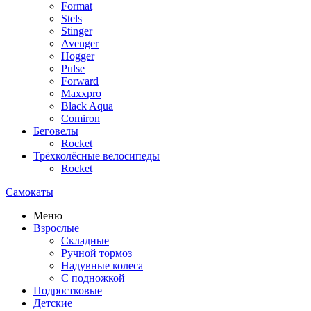
Format
Stels
Stinger
Avenger
Hogger
Pulse
Forward
Maxxpro
Black Aqua
Comiron
Беговелы
Rocket
Трёхколёсные велосипеды
Rocket
Самокаты
Меню
Взрослые
Складные
Ручной тормоз
Надувные колеса
С подножкой
Подростковые
Детские