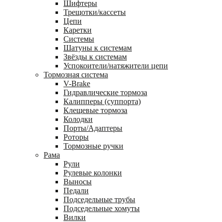
Шифтеры
Трещотки/кассеты
Цепи
Каретки
Системы
Шатуны к системам
Звёзды к системам
Успокоители/натяжители цепи
Тормозная система
V-Brake
Гидравлические тормоза
Калипперы (суппорта)
Клещевые тормоза
Колодки
Порты/Адаптеры
Роторы
Тормозные ручки
Рама
Рули
Рулевые колонки
Выносы
Педали
Подседельные трубы
Подседельные хомуты
Вилки