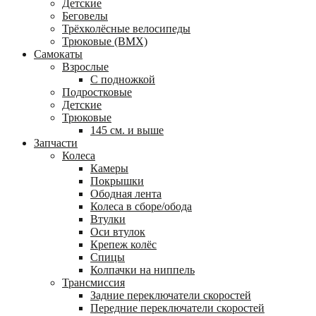
Детские
Беговелы
Трёхколёсные велосипеды
Трюковые (BMX)
Самокаты
Взрослые
С подножкой
Подростковые
Детские
Трюковые
145 см. и выше
Запчасти
Колеса
Камеры
Покрышки
Ободная лента
Колеса в сборе/обода
Втулки
Оси втулок
Крепеж колёс
Спицы
Колпачки на ниппель
Трансмиссия
Задние переключатели скоростей
Передние переключатели скоростей