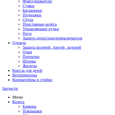
Флягодержатели
Сумки
Багажники
Подножки
Сёдла
Приставные колёса
Управляющие ручки
Пеги
Защита цепи/спиц/переключателя
Одежда
Защита коленей, локтей, ладоней
Очки
Перчатки
Шлемы
Жилеты
Кресла для детей
Велоприцепы
Кронштейны и стойки
Запчасти
Меню
Колеса
Камеры
Покрышки