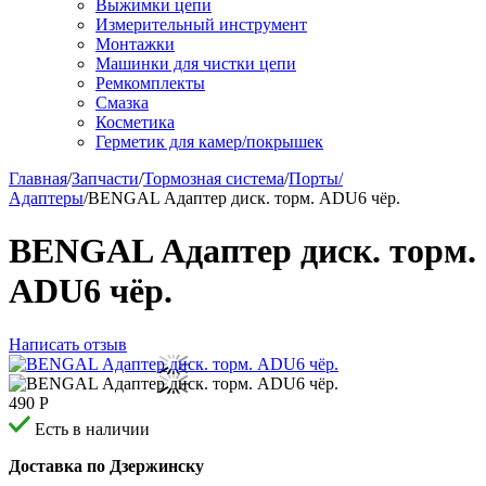
Выжимки цепи
Измерительный инструмент
Монтажки
Машинки для чистки цепи
Ремкомплекты
Смазка
Косметика
Герметик для камер/покрышек
Главная
/
Запчасти
/
Тормозная система
/
Порты/
Адаптеры
/
BENGAL Адаптер диск. торм. ADU6 чёр.
BENGAL Адаптер диск. торм.
ADU6 чёр.
Написать отзыв
490
Р
Есть в наличии
Доставка по Дзержинску