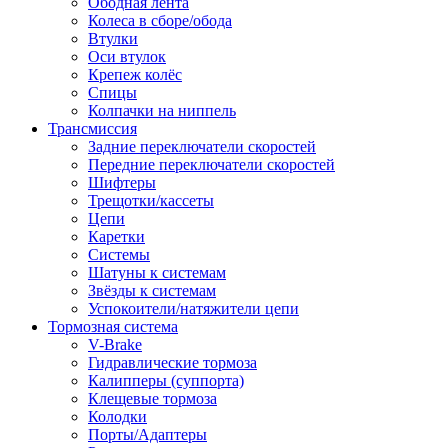
Ободная лента
Колеса в сборе/обода
Втулки
Оси втулок
Крепеж колёс
Спицы
Колпачки на ниппель
Трансмиссия
Задние переключатели скоростей
Передние переключатели скоростей
Шифтеры
Трещотки/кассеты
Цепи
Каретки
Системы
Шатуны к системам
Звёзды к системам
Успокоители/натяжители цепи
Тормозная система
V-Brake
Гидравлические тормоза
Калипперы (суппорта)
Клещевые тормоза
Колодки
Порты/Адаптеры