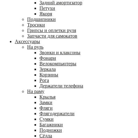
Задний амортизатор
Петухи
Якоря
Подшипники
Тросики
Грипсы и оплетки руля
Запчасти для самокатов
Аксессуары
На руль
Звонки и клаксоны
Фонари
Велокомпьютеры
Зеркала
Корзины
Рога
Держатели телефона
На раму
Крылья
Замки
Фляги
Флягодержатели
Сумки
Багажники
Подножки
Сёдла