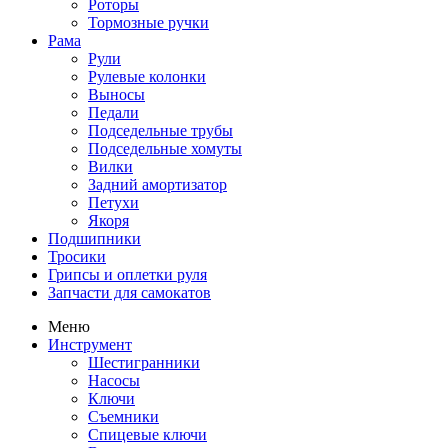
Роторы
Тормозные ручки
Рама
Рули
Рулевые колонки
Выносы
Педали
Подседельные трубы
Подседельные хомуты
Вилки
Задний амортизатор
Петухи
Якоря
Подшипники
Тросики
Грипсы и оплетки руля
Запчасти для самокатов
Меню
Инструмент
Шестигранники
Насосы
Ключи
Съемники
Спицевые ключи