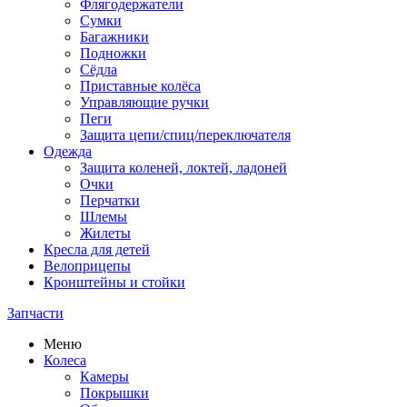
Флягодержатели
Сумки
Багажники
Подножки
Сёдла
Приставные колёса
Управляющие ручки
Пеги
Защита цепи/спиц/переключателя
Одежда
Защита коленей, локтей, ладоней
Очки
Перчатки
Шлемы
Жилеты
Кресла для детей
Велоприцепы
Кронштейны и стойки
Запчасти
Меню
Колеса
Камеры
Покрышки