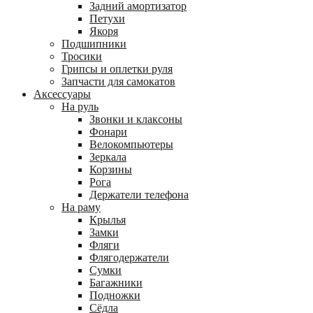
Задний амортизатор
Петухи
Якоря
Подшипники
Тросики
Грипсы и оплетки руля
Запчасти для самокатов
Аксессуары
На руль
Звонки и клаксоны
Фонари
Велокомпьютеры
Зеркала
Корзины
Рога
Держатели телефона
На раму
Крылья
Замки
Фляги
Флягодержатели
Сумки
Багажники
Подножки
Сёдла