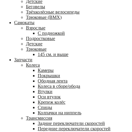
Детские
Беговелы
Трёхколёсные велосипеды
Трюковые (BMX)
Самокаты
Взрослые
С подножкой
Подростковые
Детские
Трюковые
145 см. и выше
Запчасти
Колеса
Камеры
Покрышки
Ободная лента
Колеса в сборе/обода
Втулки
Оси втулок
Крепеж колёс
Спицы
Колпачки на ниппель
Трансмиссия
Задние переключатели скоростей
Передние переключатели скоростей