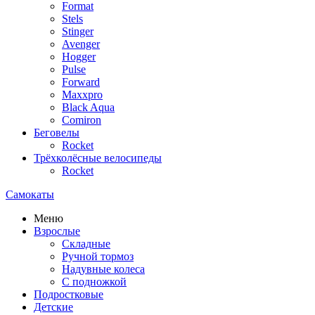
Format
Stels
Stinger
Avenger
Hogger
Pulse
Forward
Maxxpro
Black Aqua
Comiron
Беговелы
Rocket
Трёхколёсные велосипеды
Rocket
Самокаты
Меню
Взрослые
Складные
Ручной тормоз
Надувные колеса
С подножкой
Подростковые
Детские