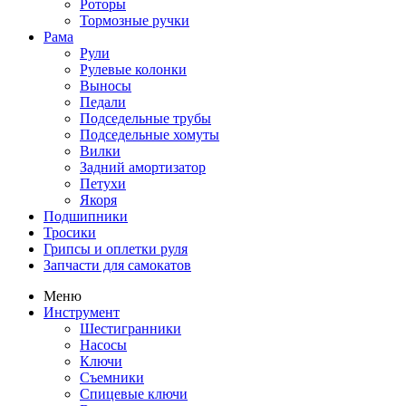
Роторы
Тормозные ручки
Рама
Рули
Рулевые колонки
Выносы
Педали
Подседельные трубы
Подседельные хомуты
Вилки
Задний амортизатор
Петухи
Якоря
Подшипники
Тросики
Грипсы и оплетки руля
Запчасти для самокатов
Меню
Инструмент
Шестигранники
Насосы
Ключи
Съемники
Спицевые ключи