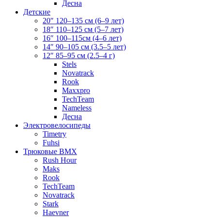
Десна
Детские
20″ 120–135 см (6–9 лет)
18″ 110–125 см (5–7 лет)
16″ 100–115см (4–6 лет)
14″ 90–105 см (3.5–5 лет)
12″ 85–95 см (2.5–4 г)
Stels
Novatrack
Rook
Maxxpro
TechTeam
Nameless
Десна
Электровелосипеды
Timetry
Fuhsi
Трюковые BMX
Rush Hour
Maks
Rook
TechTeam
Novatrack
Stark
Haevner