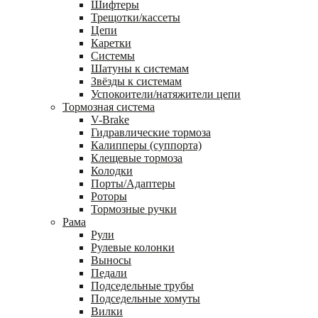
Шифтеры
Трещотки/кассеты
Цепи
Каретки
Системы
Шатуны к системам
Звёзды к системам
Успокоители/натяжители цепи
Тормозная система
V-Brake
Гидравлические тормоза
Калипперы (суппорта)
Клещевые тормоза
Колодки
Порты/Адаптеры
Роторы
Тормозные ручки
Рама
Рули
Рулевые колонки
Выносы
Педали
Подседельные трубы
Подседельные хомуты
Вилки