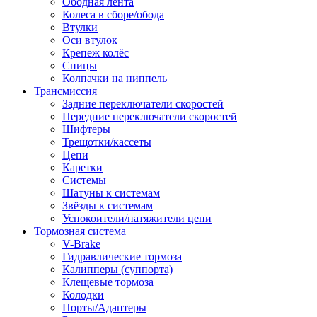
Ободная лента
Колеса в сборе/обода
Втулки
Оси втулок
Крепеж колёс
Спицы
Колпачки на ниппель
Трансмиссия
Задние переключатели скоростей
Передние переключатели скоростей
Шифтеры
Трещотки/кассеты
Цепи
Каретки
Системы
Шатуны к системам
Звёзды к системам
Успокоители/натяжители цепи
Тормозная система
V-Brake
Гидравлические тормоза
Калипперы (суппорта)
Клещевые тормоза
Колодки
Порты/Адаптеры