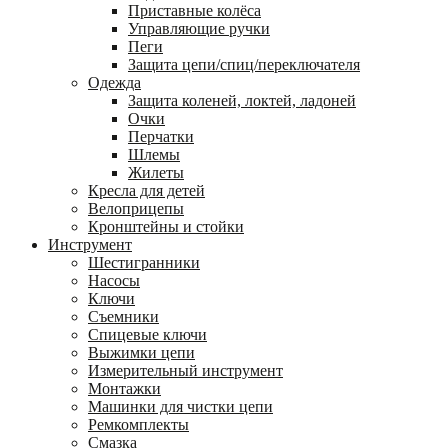
Приставные колёса
Управляющие ручки
Пеги
Защита цепи/спиц/переключателя
Одежда
Защита коленей, локтей, ладоней
Очки
Перчатки
Шлемы
Жилеты
Кресла для детей
Велоприцепы
Кронштейны и стойки
Инструмент
Шестигранники
Насосы
Ключи
Съемники
Спицевые ключи
Выжимки цепи
Измерительный инструмент
Монтажки
Машинки для чистки цепи
Ремкомплекты
Смазка