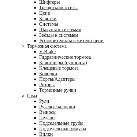
Шифтеры
Трещотки/кассеты
Цепи
Каретки
Системы
Шатуны к системам
Звёзды к системам
Успокоители/натяжители цепи
Тормозная система
V-Brake
Гидравлические тормоза
Калипперы (суппорта)
Клещевые тормоза
Колодки
Порты/Адаптеры
Роторы
Тормозные ручки
Рама
Рули
Рулевые колонки
Выносы
Педали
Подседельные трубы
Подседельные хомуты
Вилки