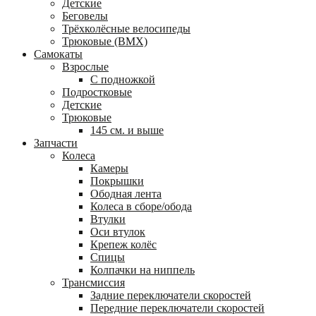
Детские
Беговелы
Трёхколёсные велосипеды
Трюковые (BMX)
Самокаты
Взрослые
С подножкой
Подростковые
Детские
Трюковые
145 см. и выше
Запчасти
Колеса
Камеры
Покрышки
Ободная лента
Колеса в сборе/обода
Втулки
Оси втулок
Крепеж колёс
Спицы
Колпачки на ниппель
Трансмиссия
Задние переключатели скоростей
Передние переключатели скоростей