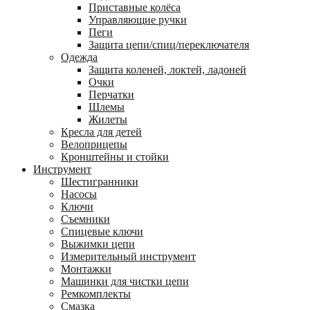
Приставные колёса
Управляющие ручки
Пеги
Защита цепи/спиц/переключателя
Одежда
Защита коленей, локтей, ладоней
Очки
Перчатки
Шлемы
Жилеты
Кресла для детей
Велоприцепы
Кронштейны и стойки
Инструмент
Шестигранники
Насосы
Ключи
Съемники
Спицевые ключи
Выжимки цепи
Измерительный инструмент
Монтажки
Машинки для чистки цепи
Ремкомплекты
Смазка