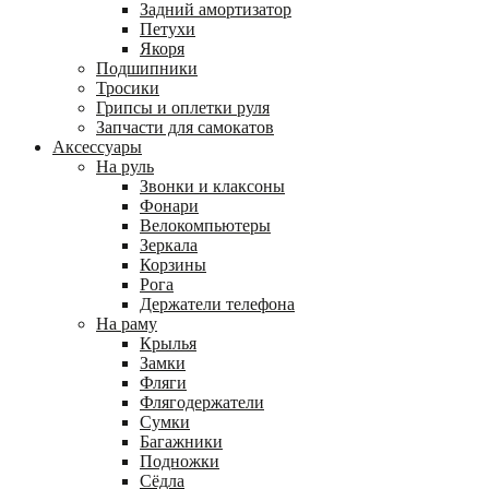
Задний амортизатор
Петухи
Якоря
Подшипники
Тросики
Грипсы и оплетки руля
Запчасти для самокатов
Аксессуары
На руль
Звонки и клаксоны
Фонари
Велокомпьютеры
Зеркала
Корзины
Рога
Держатели телефона
На раму
Крылья
Замки
Фляги
Флягодержатели
Сумки
Багажники
Подножки
Сёдла