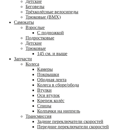
Детские
Беговелы
Трёхколёсные велосипеды
Трюковые (BMX)
Самокаты
Взрослые
С подножкой
Подростковые
Детские
Трюковые
145 см. и выше
Запчасти
Колеса
Камеры
Покрышки
Ободная лента
Колеса в сборе/обода
Втулки
Оси втулок
Крепеж колёс
Спицы
Колпачки на ниппель
Трансмиссия
Задние переключатели скоростей
Передние переключатели скоростей