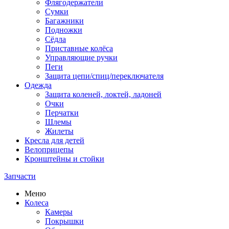
Флягодержатели
Сумки
Багажники
Подножки
Сёдла
Приставные колёса
Управляющие ручки
Пеги
Защита цепи/спиц/переключателя
Одежда
Защита коленей, локтей, ладоней
Очки
Перчатки
Шлемы
Жилеты
Кресла для детей
Велоприцепы
Кронштейны и стойки
Запчасти
Меню
Колеса
Камеры
Покрышки