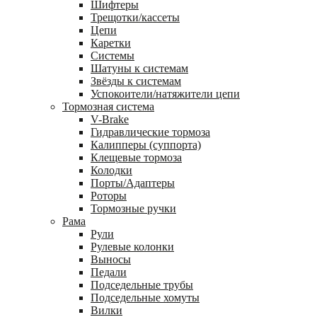
Шифтеры
Трещотки/кассеты
Цепи
Каретки
Системы
Шатуны к системам
Звёзды к системам
Успокоители/натяжители цепи
Тормозная система
V-Brake
Гидравлические тормоза
Калипперы (суппорта)
Клещевые тормоза
Колодки
Порты/Адаптеры
Роторы
Тормозные ручки
Рама
Рули
Рулевые колонки
Выносы
Педали
Подседельные трубы
Подседельные хомуты
Вилки