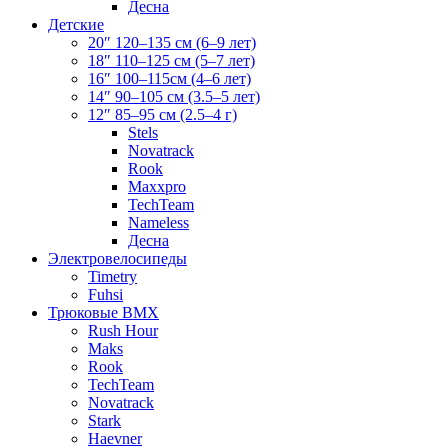
Десна
Детские
20″ 120–135 см (6–9 лет)
18″ 110–125 см (5–7 лет)
16″ 100–115см (4–6 лет)
14″ 90–105 см (3.5–5 лет)
12″ 85–95 см (2.5–4 г)
Stels
Novatrack
Rook
Maxxpro
TechTeam
Nameless
Десна
Электровелосипеды
Timetry
Fuhsi
Трюковые BMX
Rush Hour
Maks
Rook
TechTeam
Novatrack
Stark
Haevner