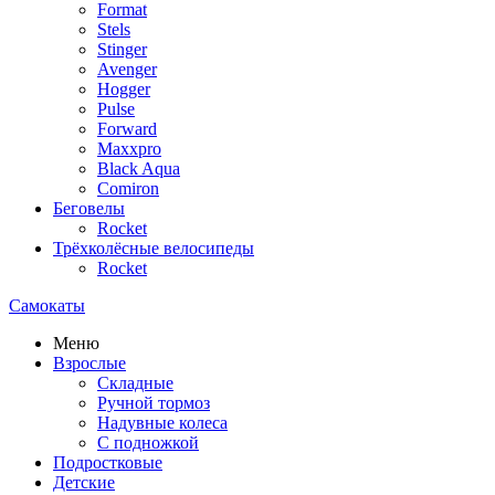
Format
Stels
Stinger
Avenger
Hogger
Pulse
Forward
Maxxpro
Black Aqua
Comiron
Беговелы
Rocket
Трёхколёсные велосипеды
Rocket
Самокаты
Меню
Взрослые
Складные
Ручной тормоз
Надувные колеса
С подножкой
Подростковые
Детские