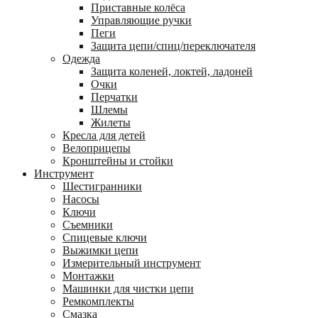
Приставные колёса
Управляющие ручки
Пеги
Защита цепи/спиц/переключателя
Одежда
Защита коленей, локтей, ладоней
Очки
Перчатки
Шлемы
Жилеты
Кресла для детей
Велоприцепы
Кронштейны и стойки
Инструмент
Шестигранники
Насосы
Ключи
Съемники
Спицевые ключи
Выжимки цепи
Измерительный инструмент
Монтажки
Машинки для чистки цепи
Ремкомплекты
Смазка