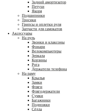
Задний амортизатор
Петухи
Якоря
Подшипники
Тросики
Грипсы и оплетки руля
Запчасти для самокатов
Аксессуары
На руль
Звонки и клаксоны
Фонари
Велокомпьютеры
Зеркала
Корзины
Рога
Держатели телефона
На раму
Крылья
Замки
Фляги
Флягодержатели
Сумки
Багажники
Подножки
Сёдла