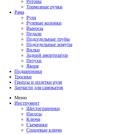
Роторы
Тормозные ручки
Рама
Рули
Рулевые колонки
Выносы
Педали
Подседельные трубы
Подседельные хомуты
Вилки
Задний амортизатор
Петухи
Якоря
Подшипники
Тросики
Грипсы и оплетки руля
Запчасти для самокатов
Меню
Инструмент
Шестигранники
Насосы
Ключи
Съемники
Спицевые ключи