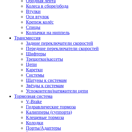
Ободная лента
Колеса в сборе/обода
Втулки
Оси втулок
Крепеж колёс
Спицы
Колпачки на ниппель
Трансмиссия
Задние переключатели скоростей
Передние переключатели скоростей
Шифтеры
Трещотки/кассеты
Цепи
Каретки
Системы
Шатуны к системам
Звёзды к системам
Успокоители/натяжители цепи
Тормозная система
V-Brake
Гидравлические тормоза
Калипперы (суппорта)
Клещевые тормоза
Колодки
Порты/Адаптеры