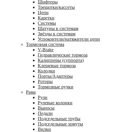
Шифтеры
Трещотки/кассеты
Цепи
Каретки
Системы
Шатуны к системам
Звёзды к системам
Успокоители/натяжители цепи
Тормозная система
V-Brake
Гидравлические тормоза
Калипперы (суппорта)
Клещевые тормоза
Колодки
Порты/Адаптеры
Роторы
Тормозные ручки
Рама
Рули
Рулевые колонки
Выносы
Педали
Подседельные трубы
Подседельные хомуты
Вилки