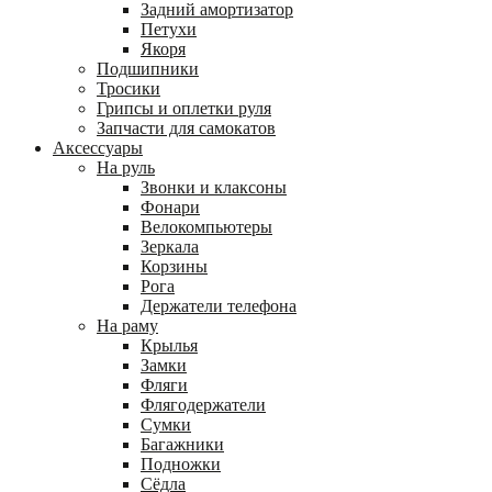
Задний амортизатор
Петухи
Якоря
Подшипники
Тросики
Грипсы и оплетки руля
Запчасти для самокатов
Аксессуары
На руль
Звонки и клаксоны
Фонари
Велокомпьютеры
Зеркала
Корзины
Рога
Держатели телефона
На раму
Крылья
Замки
Фляги
Флягодержатели
Сумки
Багажники
Подножки
Сёдла