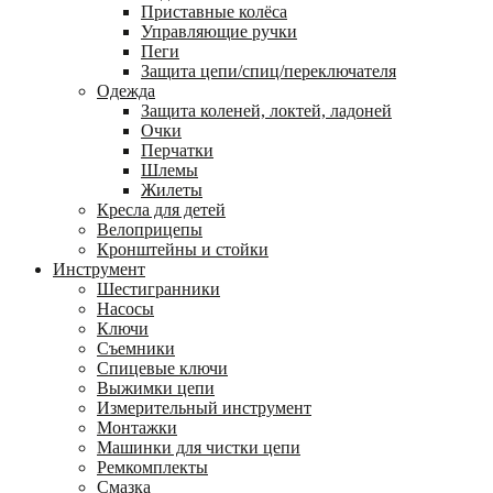
Приставные колёса
Управляющие ручки
Пеги
Защита цепи/спиц/переключателя
Одежда
Защита коленей, локтей, ладоней
Очки
Перчатки
Шлемы
Жилеты
Кресла для детей
Велоприцепы
Кронштейны и стойки
Инструмент
Шестигранники
Насосы
Ключи
Съемники
Спицевые ключи
Выжимки цепи
Измерительный инструмент
Монтажки
Машинки для чистки цепи
Ремкомплекты
Смазка