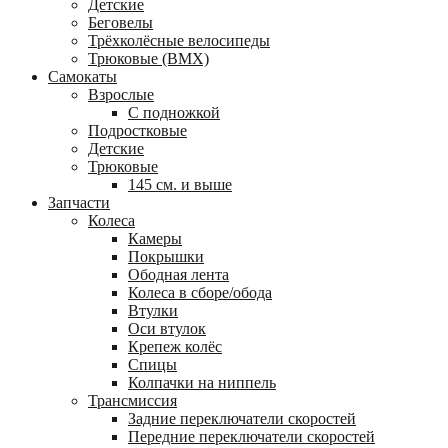
Детские
Беговелы
Трёхколёсные велосипеды
Трюковые (BMX)
Самокаты
Взрослые
С подножкой
Подростковые
Детские
Трюковые
145 см. и выше
Запчасти
Колеса
Камеры
Покрышки
Ободная лента
Колеса в сборе/обода
Втулки
Оси втулок
Крепеж колёс
Спицы
Колпачки на ниппель
Трансмиссия
Задние переключатели скоростей
Передние переключатели скоростей