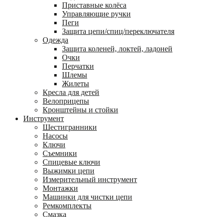
Приставные колёса
Управляющие ручки
Пеги
Защита цепи/спиц/переключателя
Одежда
Защита коленей, локтей, ладоней
Очки
Перчатки
Шлемы
Жилеты
Кресла для детей
Велоприцепы
Кронштейны и стойки
Инструмент
Шестигранники
Насосы
Ключи
Съемники
Спицевые ключи
Выжимки цепи
Измерительный инструмент
Монтажки
Машинки для чистки цепи
Ремкомплекты
Смазка