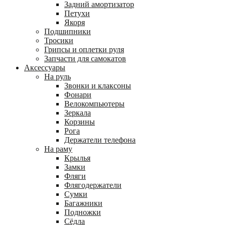
Задний амортизатор
Петухи
Якоря
Подшипники
Тросики
Грипсы и оплетки руля
Запчасти для самокатов
Аксессуары
На руль
Звонки и клаксоны
Фонари
Велокомпьютеры
Зеркала
Корзины
Рога
Держатели телефона
На раму
Крылья
Замки
Фляги
Флягодержатели
Сумки
Багажники
Подножки
Сёдла