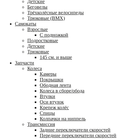
Детские
Беговелы
Трёхколёсные велосипеды
Трюковые (BMX)
Самокаты
Взрослые
С подножкой
Подростковые
Детские
Трюковые
145 см. и выше
Запчасти
Колеса
Камеры
Покрышки
Ободная лента
Колеса в сборе/обода
Втулки
Оси втулок
Крепеж колёс
Спицы
Колпачки на ниппель
Трансмиссия
Задние переключатели скоростей
Передние переключатели скоростей