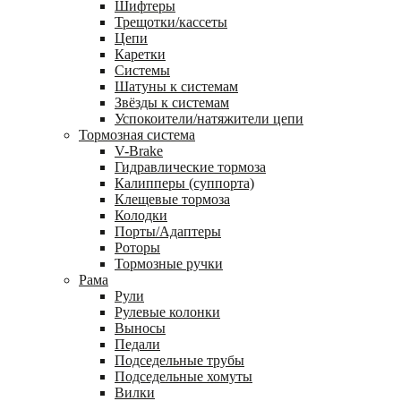
Шифтеры
Трещотки/кассеты
Цепи
Каретки
Системы
Шатуны к системам
Звёзды к системам
Успокоители/натяжители цепи
Тормозная система
V-Brake
Гидравлические тормоза
Калипперы (суппорта)
Клещевые тормоза
Колодки
Порты/Адаптеры
Роторы
Тормозные ручки
Рама
Рули
Рулевые колонки
Выносы
Педали
Подседельные трубы
Подседельные хомуты
Вилки