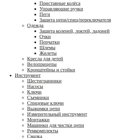
Приставные колёса
Управляющие ручки
Пеги
Защита цепи/спиц/переключателя
Одежда
Защита коленей, локтей, ладоней
Очки
Перчатки
Шлемы
Жилеты
Кресла для детей
Велоприцепы
Кронштейны и стойки
Инструмент
Шестигранники
Насосы
Ключи
Съемники
Спицевые ключи
Выжимки цепи
Измерительный инструмент
Монтажки
Машинки для чистки цепи
Ремкомплекты
Смазка