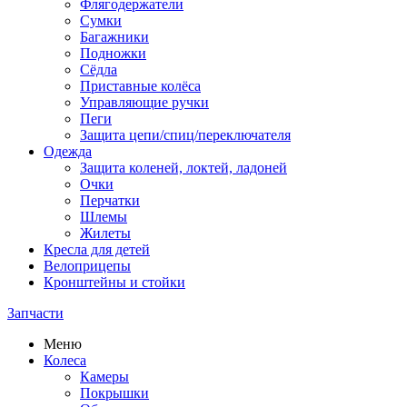
Флягодержатели
Сумки
Багажники
Подножки
Сёдла
Приставные колёса
Управляющие ручки
Пеги
Защита цепи/спиц/переключателя
Одежда
Защита коленей, локтей, ладоней
Очки
Перчатки
Шлемы
Жилеты
Кресла для детей
Велоприцепы
Кронштейны и стойки
Запчасти
Меню
Колеса
Камеры
Покрышки