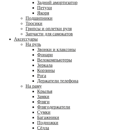
Задний амортизатор
Петухи
Якоря
Подшипники
Тросики
Грипсы и оплетки руля
Запчасти для самокатов
Аксессуары
На руль
Звонки и клаксоны
Фонари
Велокомпьютеры
Зеркала
Корзины
Рога
Держатели телефона
На раму
Крылья
Замки
Фляги
Флягодержатели
Сумки
Багажники
Подножки
Сёдла