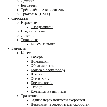
Детские
Беговелы
Трёхколёсные велосипеды
Трюковые (BMX)
Самокаты
Взрослые
С подножкой
Подростковые
Детские
Трюковые
145 см. и выше
Запчасти
Колеса
Камеры
Покрышки
Ободная лента
Колеса в сборе/обода
Втулки
Оси втулок
Крепеж колёс
Спицы
Колпачки на ниппель
Трансмиссия
Задние переключатели скоростей
Передние переключатели скоростей