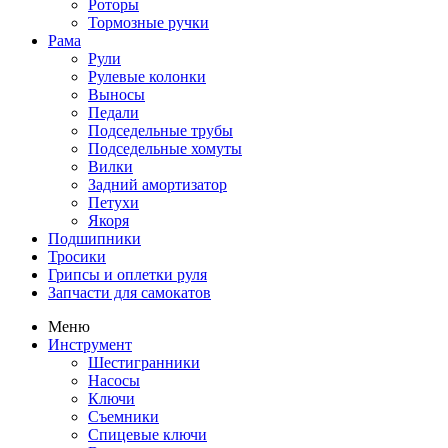
Роторы
Тормозные ручки
Рама
Рули
Рулевые колонки
Выносы
Педали
Подседельные трубы
Подседельные хомуты
Вилки
Задний амортизатор
Петухи
Якоря
Подшипники
Тросики
Грипсы и оплетки руля
Запчасти для самокатов
Меню
Инструмент
Шестигранники
Насосы
Ключи
Съемники
Спицевые ключи