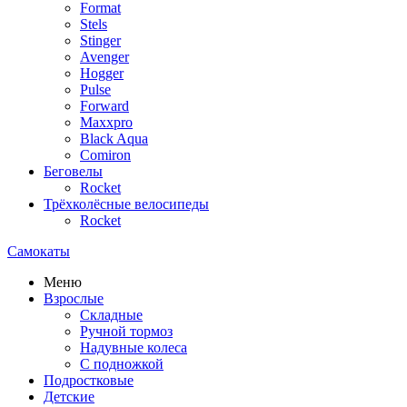
Format
Stels
Stinger
Avenger
Hogger
Pulse
Forward
Maxxpro
Black Aqua
Comiron
Беговелы
Rocket
Трёхколёсные велосипеды
Rocket
Самокаты
Меню
Взрослые
Складные
Ручной тормоз
Надувные колеса
С подножкой
Подростковые
Детские