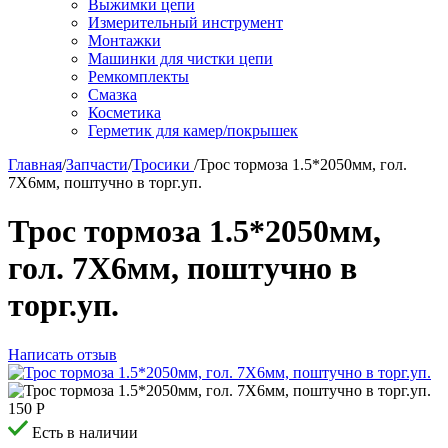
Выжимки цепи
Измерительный инструмент
Монтажки
Машинки для чистки цепи
Ремкомплекты
Смазка
Косметика
Герметик для камер/покрышек
Главная
/
Запчасти
/
Тросики
/
Трос тормоза 1.5*2050мм, гол.
7X6мм, поштучно в торг.уп.
Трос тормоза 1.5*2050мм,
гол. 7X6мм, поштучно в
торг.уп.
Написать отзыв
150
Р
Есть в наличии