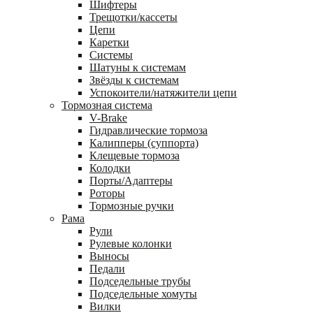
Шифтеры
Трещотки/кассеты
Цепи
Каретки
Системы
Шатуны к системам
Звёзды к системам
Успокоители/натяжители цепи
Тормозная система
V-Brake
Гидравлические тормоза
Калипперы (суппорта)
Клещевые тормоза
Колодки
Порты/Адаптеры
Роторы
Тормозные ручки
Рама
Рули
Рулевые колонки
Выносы
Педали
Подседельные трубы
Подседельные хомуты
Вилки