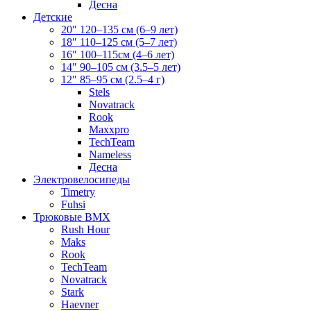
Десна
Детские
20″ 120–135 см (6–9 лет)
18″ 110–125 см (5–7 лет)
16″ 100–115см (4–6 лет)
14″ 90–105 см (3.5–5 лет)
12″ 85–95 см (2.5–4 г)
Stels
Novatrack
Rook
Maxxpro
TechTeam
Nameless
Десна
Электровелосипеды
Timetry
Fuhsi
Трюковые BMX
Rush Hour
Maks
Rook
TechTeam
Novatrack
Stark
Haevner