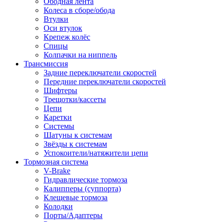
Ободная лента
Колеса в сборе/обода
Втулки
Оси втулок
Крепеж колёс
Спицы
Колпачки на ниппель
Трансмиссия
Задние переключатели скоростей
Передние переключатели скоростей
Шифтеры
Трещотки/кассеты
Цепи
Каретки
Системы
Шатуны к системам
Звёзды к системам
Успокоители/натяжители цепи
Тормозная система
V-Brake
Гидравлические тормоза
Калипперы (суппорта)
Клещевые тормоза
Колодки
Порты/Адаптеры