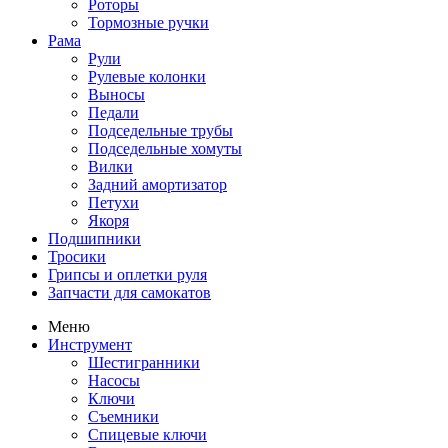
Роторы
Тормозные ручки
Рама
Рули
Рулевые колонки
Выносы
Педали
Подседельные трубы
Подседельные хомуты
Вилки
Задний амортизатор
Петухи
Якоря
Подшипники
Тросики
Грипсы и оплетки руля
Запчасти для самокатов
Меню
Инструмент
Шестигранники
Насосы
Ключи
Съемники
Спицевые ключи