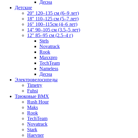
Десна
Детские
20″ 120–135 см (6–9 лет)
18″ 110–125 см (5–7 лет)
16″ 100–115см (4–6 лет)
14″ 90–105 см (3.5–5 лет)
12″ 85–95 см (2.5–4 г)
Stels
Novatrack
Rook
Maxxpro
TechTeam
Nameless
Десна
Электровелосипеды
Timetry
Fuhsi
Трюковые BMX
Rush Hour
Maks
Rook
TechTeam
Novatrack
Stark
Haevner