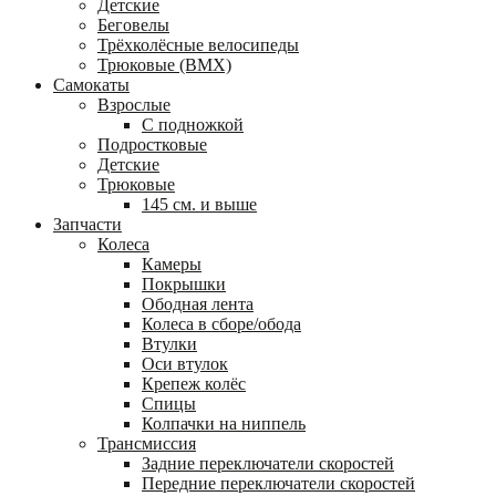
Детские
Беговелы
Трёхколёсные велосипеды
Трюковые (BMX)
Самокаты
Взрослые
С подножкой
Подростковые
Детские
Трюковые
145 см. и выше
Запчасти
Колеса
Камеры
Покрышки
Ободная лента
Колеса в сборе/обода
Втулки
Оси втулок
Крепеж колёс
Спицы
Колпачки на ниппель
Трансмиссия
Задние переключатели скоростей
Передние переключатели скоростей