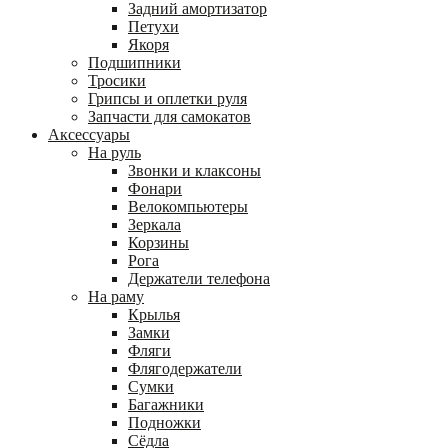
Задний амортизатор
Петухи
Якоря
Подшипники
Тросики
Грипсы и оплетки руля
Запчасти для самокатов
Аксессуары
На руль
Звонки и клаксоны
Фонари
Велокомпьютеры
Зеркала
Корзины
Рога
Держатели телефона
На раму
Крылья
Замки
Фляги
Флягодержатели
Сумки
Багажники
Подножки
Сёдла