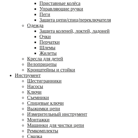
Приставные колёса
Управляющие ручки
Пеги
Защита цепи/спиц/переключателя
Одежда
Защита коленей, локтей, ладоней
Очки
Перчатки
Шлемы
Жилеты
Кресла для детей
Велоприцепы
Кронштейны и стойки
Инструмент
Шестигранники
Насосы
Ключи
Съемники
Спицевые ключи
Выжимки цепи
Измерительный инструмент
Монтажки
Машинки для чистки цепи
Ремкомплекты
Смазка