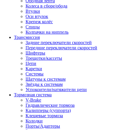
Ободная лента
Колеса в сборе/обода
Втулки
Оси втулок
Крепеж колёс
Спицы
Колпачки на ниппель
Трансмиссия
Задние переключатели скоростей
Передние переключатели скоростей
Шифтеры
Трещотки/кассеты
Цепи
Каретки
Системы
Шатуны к системам
Звёзды к системам
Успокоители/натяжители цепи
Тормозная система
V-Brake
Гидравлические тормоза
Калипперы (суппорта)
Клещевые тормоза
Колодки
Порты/Адаптеры