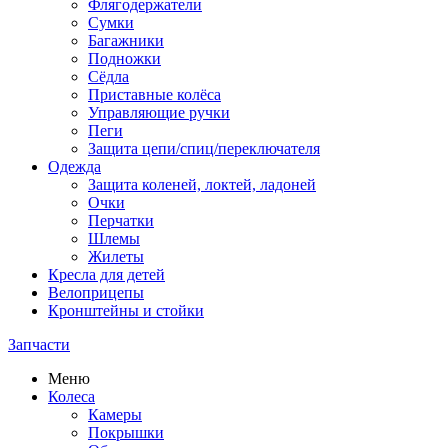
Флягодержатели
Сумки
Багажники
Подножки
Сёдла
Приставные колёса
Управляющие ручки
Пеги
Защита цепи/спиц/переключателя
Одежда
Защита коленей, локтей, ладоней
Очки
Перчатки
Шлемы
Жилеты
Кресла для детей
Велоприцепы
Кронштейны и стойки
Запчасти
Меню
Колеса
Камеры
Покрышки