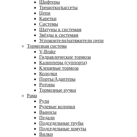
Шифтеры
Трещотки/кассеты
Цепи
Каретки
Системы
Шатуны к системам
Звёзды к системам
Успокоители/натяжители цепи
Тормозная система
V-Brake
Гидравлические тормоза
Калипперы (суппорта)
Клещевые тормоза
Колодки
Порты/Адаптеры
Роторы
Тормозные ручки
Рама
Рули
Рулевые колонки
Выносы
Педали
Подседельные трубы
Подседельные хомуты
Вилки