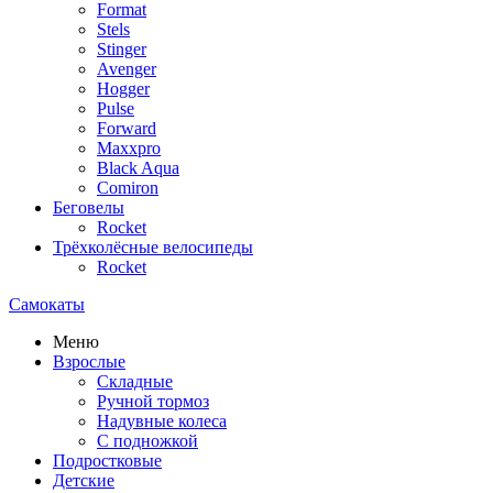
Format
Stels
Stinger
Avenger
Hogger
Pulse
Forward
Maxxpro
Black Aqua
Comiron
Беговелы
Rocket
Трёхколёсные велосипеды
Rocket
Самокаты
Меню
Взрослые
Складные
Ручной тормоз
Надувные колеса
С подножкой
Подростковые
Детские