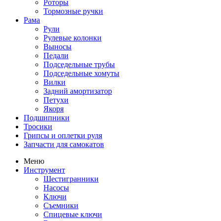
Роторы
Тормозные ручки
Рама
Рули
Рулевые колонки
Выносы
Педали
Подседельные трубы
Подседельные хомуты
Вилки
Задний амортизатор
Петухи
Якоря
Подшипники
Тросики
Грипсы и оплетки руля
Запчасти для самокатов
Меню
Инструмент
Шестигранники
Насосы
Ключи
Съемники
Спицевые ключи