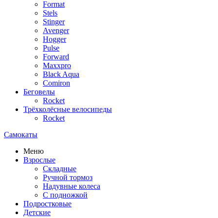
Format
Stels
Stinger
Avenger
Hogger
Pulse
Forward
Maxxpro
Black Aqua
Comiron
Беговелы
Rocket
Трёхколёсные велосипеды
Rocket
Самокаты
Меню
Взрослые
Складные
Ручной тормоз
Надувные колеса
С подножкой
Подростковые
Детские