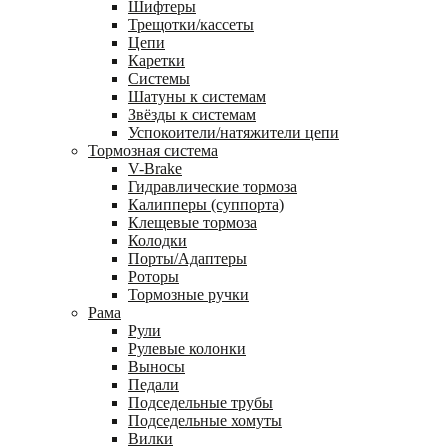
Шифтеры
Трещотки/кассеты
Цепи
Каретки
Системы
Шатуны к системам
Звёзды к системам
Успокоители/натяжители цепи
Тормозная система
V-Brake
Гидравлические тормоза
Калипперы (суппорта)
Клещевые тормоза
Колодки
Порты/Адаптеры
Роторы
Тормозные ручки
Рама
Рули
Рулевые колонки
Выносы
Педали
Подседельные трубы
Подседельные хомуты
Вилки