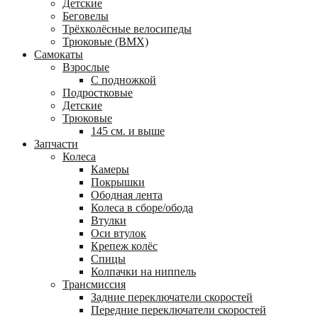
Детские
Беговелы
Трёхколёсные велосипеды
Трюковые (BMX)
Самокаты
Взрослые
С подножкой
Подростковые
Детские
Трюковые
145 см. и выше
Запчасти
Колеса
Камеры
Покрышки
Ободная лента
Колеса в сборе/обода
Втулки
Оси втулок
Крепеж колёс
Спицы
Колпачки на ниппель
Трансмиссия
Задние переключатели скоростей
Передние переключатели скоростей