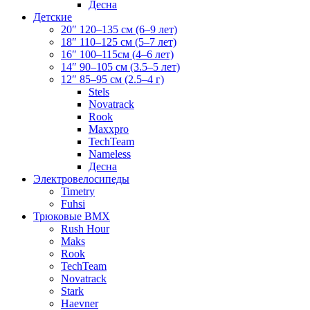
Десна
Детские
20″ 120–135 см (6–9 лет)
18″ 110–125 см (5–7 лет)
16″ 100–115см (4–6 лет)
14″ 90–105 см (3.5–5 лет)
12″ 85–95 см (2.5–4 г)
Stels
Novatrack
Rook
Maxxpro
TechTeam
Nameless
Десна
Электровелосипеды
Timetry
Fuhsi
Трюковые BMX
Rush Hour
Maks
Rook
TechTeam
Novatrack
Stark
Haevner