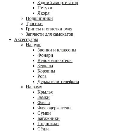
Задний амортизатор
Петухи
Якоря
Подшипники
Тросики
Грипсы и оплетки руля
Запчасти для самокатов
Аксессуары
На руль
Звонки и клаксоны
Фонари
Велокомпьютеры
Зеркала
Корзины
Рога
Держатели телефона
На раму
Крылья
Замки
Фляги
Флягодержатели
Сумки
Багажники
Подножки
Сёдла