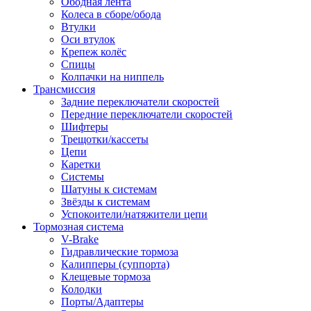
Ободная лента
Колеса в сборе/обода
Втулки
Оси втулок
Крепеж колёс
Спицы
Колпачки на ниппель
Трансмиссия
Задние переключатели скоростей
Передние переключатели скоростей
Шифтеры
Трещотки/кассеты
Цепи
Каретки
Системы
Шатуны к системам
Звёзды к системам
Успокоители/натяжители цепи
Тормозная система
V-Brake
Гидравлические тормоза
Калипперы (суппорта)
Клещевые тормоза
Колодки
Порты/Адаптеры