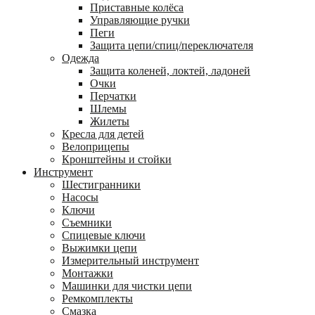
Приставные колёса
Управляющие ручки
Пеги
Защита цепи/спиц/переключателя
Одежда
Защита коленей, локтей, ладоней
Очки
Перчатки
Шлемы
Жилеты
Кресла для детей
Велоприцепы
Кронштейны и стойки
Инструмент
Шестигранники
Насосы
Ключи
Съемники
Спицевые ключи
Выжимки цепи
Измерительный инструмент
Монтажки
Машинки для чистки цепи
Ремкомплекты
Смазка