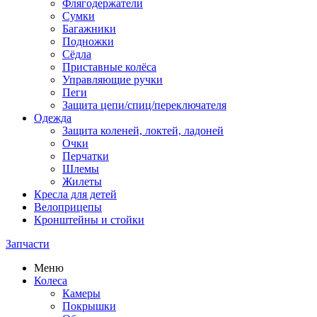
Флягодержатели
Сумки
Багажники
Подножки
Сёдла
Приставные колёса
Управляющие ручки
Пеги
Защита цепи/спиц/переключателя
Одежда
Защита коленей, локтей, ладоней
Очки
Перчатки
Шлемы
Жилеты
Кресла для детей
Велоприцепы
Кронштейны и стойки
Запчасти
Меню
Колеса
Камеры
Покрышки