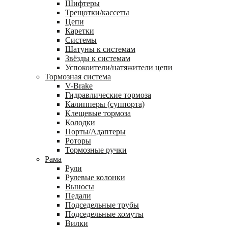
Шифтеры
Трещотки/кассеты
Цепи
Каретки
Системы
Шатуны к системам
Звёзды к системам
Успокоители/натяжители цепи
Тормозная система
V-Brake
Гидравлические тормоза
Калипперы (суппорта)
Клещевые тормоза
Колодки
Порты/Адаптеры
Роторы
Тормозные ручки
Рама
Рули
Рулевые колонки
Выносы
Педали
Подседельные трубы
Подседельные хомуты
Вилки