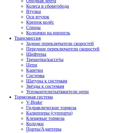
Ободная лента
Колеса в сборе/обода
Втулки
Оси втулок
Крепеж колёс
Спицы
Колпачки на ниппель
Трансмиссия
Задние переключатели скоростей
Передние переключатели скоростей
Шифтеры
Трещотки/кассеты
Цепи
Каретки
Системы
Шатуны к системам
Звёзды к системам
Успокоители/натяжители цепи
Тормозная система
V-Brake
Гидравлические тормоза
Калипперы (суппорта)
Клещевые тормоза
Колодки
Порты/Адаптеры