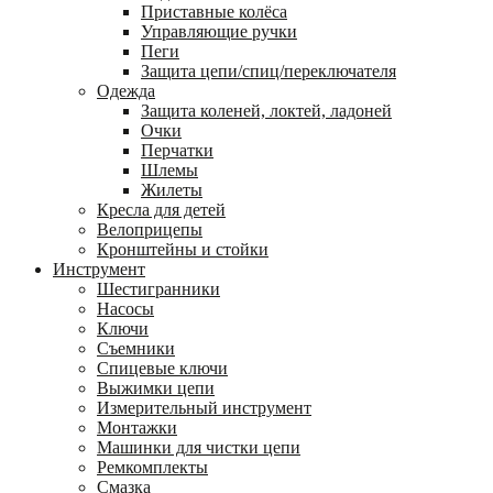
Приставные колёса
Управляющие ручки
Пеги
Защита цепи/спиц/переключателя
Одежда
Защита коленей, локтей, ладоней
Очки
Перчатки
Шлемы
Жилеты
Кресла для детей
Велоприцепы
Кронштейны и стойки
Инструмент
Шестигранники
Насосы
Ключи
Съемники
Спицевые ключи
Выжимки цепи
Измерительный инструмент
Монтажки
Машинки для чистки цепи
Ремкомплекты
Смазка