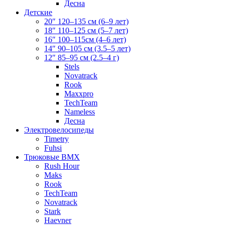
Десна
Детские
20″ 120–135 см (6–9 лет)
18″ 110–125 см (5–7 лет)
16″ 100–115см (4–6 лет)
14″ 90–105 см (3.5–5 лет)
12″ 85–95 см (2.5–4 г)
Stels
Novatrack
Rook
Maxxpro
TechTeam
Nameless
Десна
Электровелосипеды
Timetry
Fuhsi
Трюковые BMX
Rush Hour
Maks
Rook
TechTeam
Novatrack
Stark
Haevner