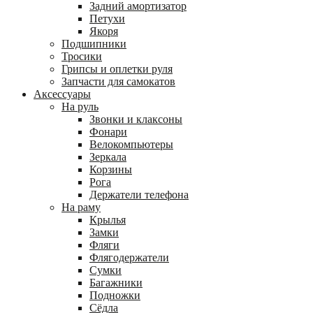
Задний амортизатор
Петухи
Якоря
Подшипники
Тросики
Грипсы и оплетки руля
Запчасти для самокатов
Аксессуары
На руль
Звонки и клаксоны
Фонари
Велокомпьютеры
Зеркала
Корзины
Рога
Держатели телефона
На раму
Крылья
Замки
Фляги
Флягодержатели
Сумки
Багажники
Подножки
Сёдла