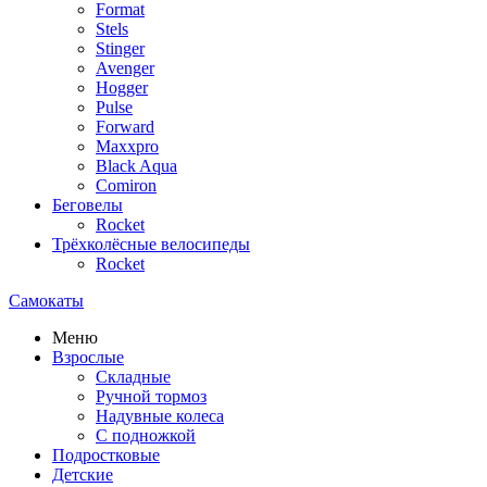
Format
Stels
Stinger
Avenger
Hogger
Pulse
Forward
Maxxpro
Black Aqua
Comiron
Беговелы
Rocket
Трёхколёсные велосипеды
Rocket
Самокаты
Меню
Взрослые
Складные
Ручной тормоз
Надувные колеса
С подножкой
Подростковые
Детские