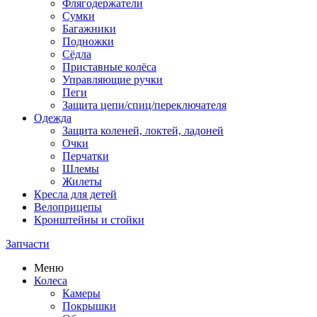
Флягодержатели
Сумки
Багажники
Подножки
Сёдла
Приставные колёса
Управляющие ручки
Пеги
Защита цепи/спиц/переключателя
Одежда
Защита коленей, локтей, ладоней
Очки
Перчатки
Шлемы
Жилеты
Кресла для детей
Велоприцепы
Кронштейны и стойки
Запчасти
Меню
Колеса
Камеры
Покрышки