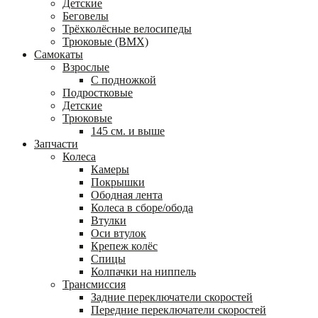
Детские
Беговелы
Трёхколёсные велосипеды
Трюковые (BMX)
Самокаты
Взрослые
С подножкой
Подростковые
Детские
Трюковые
145 см. и выше
Запчасти
Колеса
Камеры
Покрышки
Ободная лента
Колеса в сборе/обода
Втулки
Оси втулок
Крепеж колёс
Спицы
Колпачки на ниппель
Трансмиссия
Задние переключатели скоростей
Передние переключатели скоростей