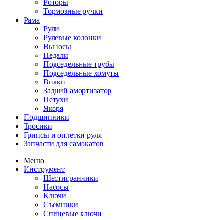
Роторы
Тормозные ручки
Рама
Рули
Рулевые колонки
Выносы
Педали
Подседельные трубы
Подседельные хомуты
Вилки
Задний амортизатор
Петухи
Якоря
Подшипники
Тросики
Грипсы и оплетки руля
Запчасти для самокатов
Меню
Инструмент
Шестигранники
Насосы
Ключи
Съемники
Спицевые ключи