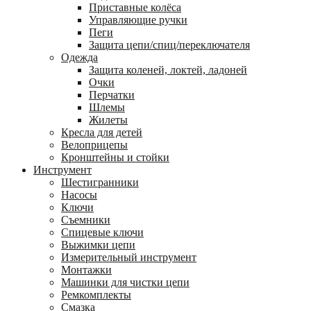
Приставные колёса
Управляющие ручки
Пеги
Защита цепи/спиц/переключателя
Одежда
Защита коленей, локтей, ладоней
Очки
Перчатки
Шлемы
Жилеты
Кресла для детей
Велоприцепы
Кронштейны и стойки
Инструмент
Шестигранники
Насосы
Ключи
Съемники
Спицевые ключи
Выжимки цепи
Измерительный инструмент
Монтажки
Машинки для чистки цепи
Ремкомплекты
Смазка