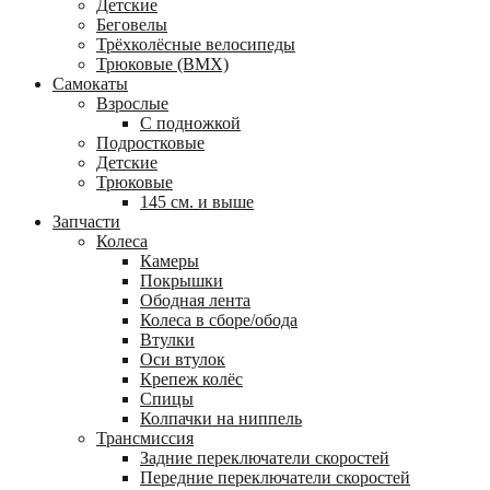
Детские
Беговелы
Трёхколёсные велосипеды
Трюковые (BMX)
Самокаты
Взрослые
С подножкой
Подростковые
Детские
Трюковые
145 см. и выше
Запчасти
Колеса
Камеры
Покрышки
Ободная лента
Колеса в сборе/обода
Втулки
Оси втулок
Крепеж колёс
Спицы
Колпачки на ниппель
Трансмиссия
Задние переключатели скоростей
Передние переключатели скоростей