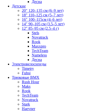
Десна
Детские
20″ 120–135 см (6–9 лет)
18″ 110–125 см (5–7 лет)
16″ 100–115см (4–6 лет)
14″ 90–105 см (3.5–5 лет)
12″ 85–95 см (2.5–4 г)
Stels
Novatrack
Rook
Maxxpro
TechTeam
Nameless
Десна
Электровелосипеды
Timetry
Fuhsi
Трюковые BMX
Rush Hour
Maks
Rook
TechTeam
Novatrack
Stark
Haevner