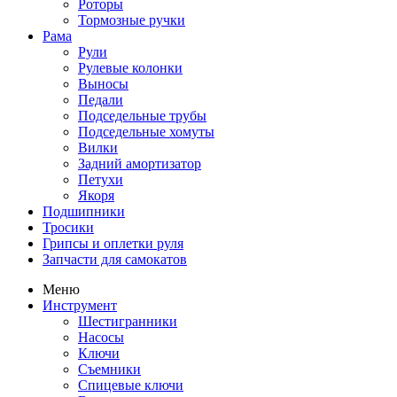
Роторы
Тормозные ручки
Рама
Рули
Рулевые колонки
Выносы
Педали
Подседельные трубы
Подседельные хомуты
Вилки
Задний амортизатор
Петухи
Якоря
Подшипники
Тросики
Грипсы и оплетки руля
Запчасти для самокатов
Меню
Инструмент
Шестигранники
Насосы
Ключи
Съемники
Спицевые ключи