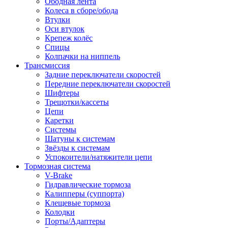
Ободная лента
Колеса в сборе/обода
Втулки
Оси втулок
Крепеж колёс
Спицы
Колпачки на ниппель
Трансмиссия
Задние переключатели скоростей
Передние переключатели скоростей
Шифтеры
Трещотки/кассеты
Цепи
Каретки
Системы
Шатуны к системам
Звёзды к системам
Успокоители/натяжители цепи
Тормозная система
V-Brake
Гидравлические тормоза
Калипперы (суппорта)
Клещевые тормоза
Колодки
Порты/Адаптеры