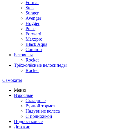
Format
Stels
Stinger
Avenger
Hogger
Pulse
Forward
Maxxpro
Black Aqua
Comiron
Беговелы
Rocket
Трёхколёсные велосипеды
Rocket
Самокаты
Меню
Взрослые
Складные
Ручной тормоз
Надувные колеса
С подножкой
Подростковые
Детские