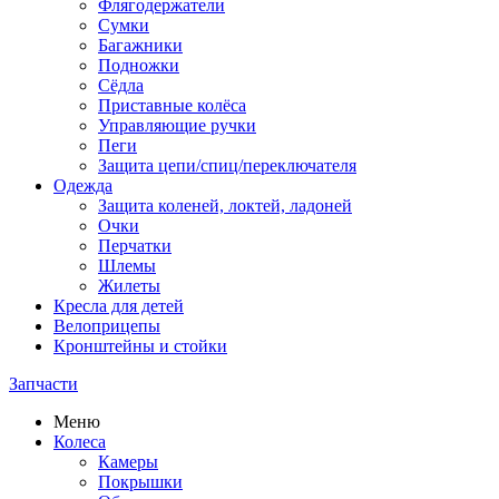
Флягодержатели
Сумки
Багажники
Подножки
Сёдла
Приставные колёса
Управляющие ручки
Пеги
Защита цепи/спиц/переключателя
Одежда
Защита коленей, локтей, ладоней
Очки
Перчатки
Шлемы
Жилеты
Кресла для детей
Велоприцепы
Кронштейны и стойки
Запчасти
Меню
Колеса
Камеры
Покрышки