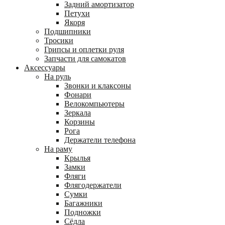
Задний амортизатор
Петухи
Якоря
Подшипники
Тросики
Грипсы и оплетки руля
Запчасти для самокатов
Аксессуары
На руль
Звонки и клаксоны
Фонари
Велокомпьютеры
Зеркала
Корзины
Рога
Держатели телефона
На раму
Крылья
Замки
Фляги
Флягодержатели
Сумки
Багажники
Подножки
Сёдла