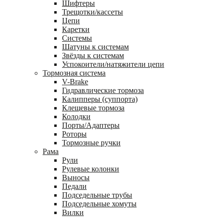
Шифтеры
Трещотки/кассеты
Цепи
Каретки
Системы
Шатуны к системам
Звёзды к системам
Успокоители/натяжители цепи
Тормозная система
V-Brake
Гидравлические тормоза
Калипперы (суппорта)
Клещевые тормоза
Колодки
Порты/Адаптеры
Роторы
Тормозные ручки
Рама
Рули
Рулевые колонки
Выносы
Педали
Подседельные трубы
Подседельные хомуты
Вилки