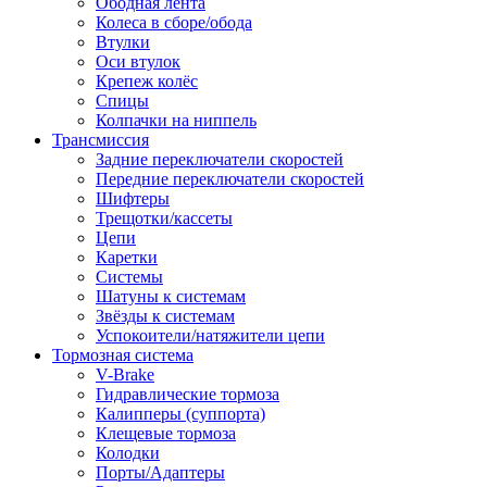
Ободная лента
Колеса в сборе/обода
Втулки
Оси втулок
Крепеж колёс
Спицы
Колпачки на ниппель
Трансмиссия
Задние переключатели скоростей
Передние переключатели скоростей
Шифтеры
Трещотки/кассеты
Цепи
Каретки
Системы
Шатуны к системам
Звёзды к системам
Успокоители/натяжители цепи
Тормозная система
V-Brake
Гидравлические тормоза
Калипперы (суппорта)
Клещевые тормоза
Колодки
Порты/Адаптеры