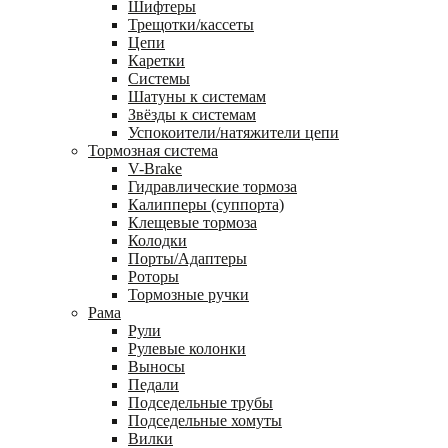
Шифтеры
Трещотки/кассеты
Цепи
Каретки
Системы
Шатуны к системам
Звёзды к системам
Успокоители/натяжители цепи
Тормозная система
V-Brake
Гидравлические тормоза
Калипперы (суппорта)
Клещевые тормоза
Колодки
Порты/Адаптеры
Роторы
Тормозные ручки
Рама
Рули
Рулевые колонки
Выносы
Педали
Подседельные трубы
Подседельные хомуты
Вилки