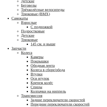
Детские
Беговелы
Трёхколёсные велосипеды
Трюковые (BMX)
Самокаты
Взрослые
С подножкой
Подростковые
Детские
Трюковые
145 см. и выше
Запчасти
Колеса
Камеры
Покрышки
Ободная лента
Колеса в сборе/обода
Втулки
Оси втулок
Крепеж колёс
Спицы
Колпачки на ниппель
Трансмиссия
Задние переключатели скоростей
Передние переключатели скоростей