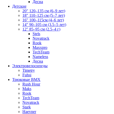
Десна
Детские
20″ 120–135 см (6–9 лет)
18″ 110–125 см (5–7 лет)
16″ 100–115см (4–6 лет)
14″ 90–105 см (3.5–5 лет)
12″ 85–95 см (2.5–4 г)
Stels
Novatrack
Rook
Maxxpro
TechTeam
Nameless
Десна
Электровелосипеды
Timetry
Fuhsi
Трюковые BMX
Rush Hour
Maks
Rook
TechTeam
Novatrack
Stark
Haevner