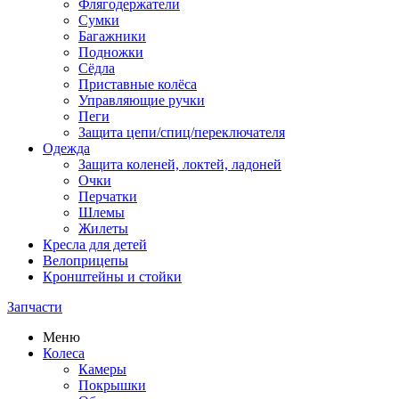
Флягодержатели
Сумки
Багажники
Подножки
Сёдла
Приставные колёса
Управляющие ручки
Пеги
Защита цепи/спиц/переключателя
Одежда
Защита коленей, локтей, ладоней
Очки
Перчатки
Шлемы
Жилеты
Кресла для детей
Велоприцепы
Кронштейны и стойки
Запчасти
Меню
Колеса
Камеры
Покрышки