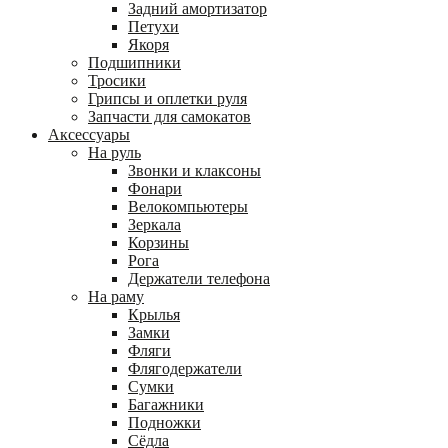
Задний амортизатор
Петухи
Якоря
Подшипники
Тросики
Грипсы и оплетки руля
Запчасти для самокатов
Аксессуары
На руль
Звонки и клаксоны
Фонари
Велокомпьютеры
Зеркала
Корзины
Рога
Держатели телефона
На раму
Крылья
Замки
Фляги
Флягодержатели
Сумки
Багажники
Подножки
Сёдла