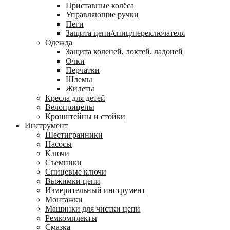
Приставные колёса
Управляющие ручки
Пеги
Защита цепи/спиц/переключателя
Одежда
Защита коленей, локтей, ладоней
Очки
Перчатки
Шлемы
Жилеты
Кресла для детей
Велоприцепы
Кронштейны и стойки
Инструмент
Шестигранники
Насосы
Ключи
Съемники
Спицевые ключи
Выжимки цепи
Измерительный инструмент
Монтажки
Машинки для чистки цепи
Ремкомплекты
Смазка