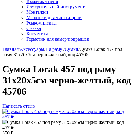
Выжимки цепи
Измерительный инструмент
Монтажки
Машинки для чистки цепи
Ремкомплекты
Смазка
Косметика
Герметик для камер/покрышек
Главная
/
Аксессуары
/
На раму
/
Сумки
/
Сумка Lorak 457 под
раму 31х20х5см черно-желтый, код 45706
Сумка Lorak 457 под раму
31х20х5см черно-желтый, код
45706
Написать отзыв
350
Р