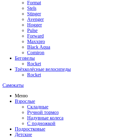
Format
Stels
Stinger
Avenger
Hogger
Pulse
Forward
Maxxpro
Black Aqua
Comiron
Беговелы
Rocket
Трёхколёсные велосипеды
Rocket
Самокаты
Меню
Взрослые
Складные
Ручной тормоз
Надувные колеса
С подножкой
Подростковые
Детские