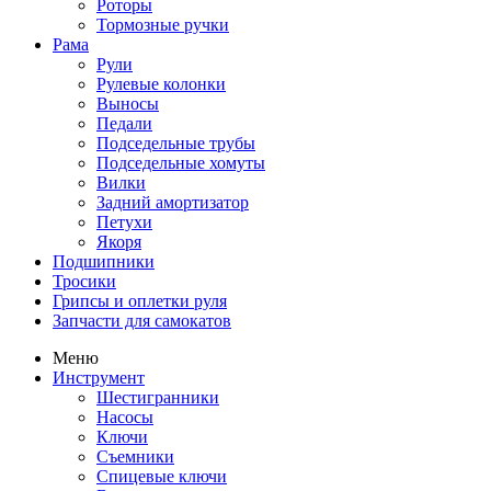
Роторы
Тормозные ручки
Рама
Рули
Рулевые колонки
Выносы
Педали
Подседельные трубы
Подседельные хомуты
Вилки
Задний амортизатор
Петухи
Якоря
Подшипники
Тросики
Грипсы и оплетки руля
Запчасти для самокатов
Меню
Инструмент
Шестигранники
Насосы
Ключи
Съемники
Спицевые ключи