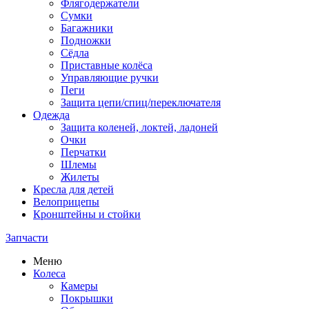
Флягодержатели
Сумки
Багажники
Подножки
Сёдла
Приставные колёса
Управляющие ручки
Пеги
Защита цепи/спиц/переключателя
Одежда
Защита коленей, локтей, ладоней
Очки
Перчатки
Шлемы
Жилеты
Кресла для детей
Велоприцепы
Кронштейны и стойки
Запчасти
Меню
Колеса
Камеры
Покрышки