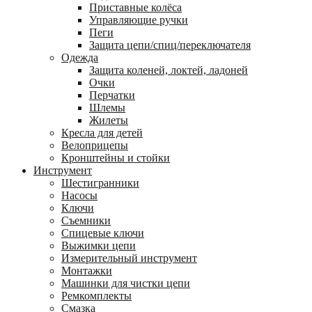
Приставные колёса
Управляющие ручки
Пеги
Защита цепи/спиц/переключателя
Одежда
Защита коленей, локтей, ладоней
Очки
Перчатки
Шлемы
Жилеты
Кресла для детей
Велоприцепы
Кронштейны и стойки
Инструмент
Шестигранники
Насосы
Ключи
Съемники
Спицевые ключи
Выжимки цепи
Измерительный инструмент
Монтажки
Машинки для чистки цепи
Ремкомплекты
Смазка