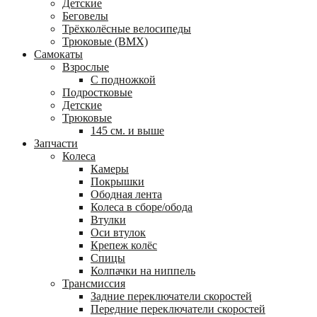
Детские
Беговелы
Трёхколёсные велосипеды
Трюковые (BMX)
Самокаты
Взрослые
С подножкой
Подростковые
Детские
Трюковые
145 см. и выше
Запчасти
Колеса
Камеры
Покрышки
Ободная лента
Колеса в сборе/обода
Втулки
Оси втулок
Крепеж колёс
Спицы
Колпачки на ниппель
Трансмиссия
Задние переключатели скоростей
Передние переключатели скоростей