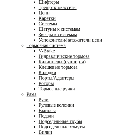
Шифтеры
Трещотки/кассеты
Цепи
Каретки
Системы
Шатуны к системам
Звёзды к системам
Успокоители/натяжители цепи
Тормозная система
V-Brake
Гидравлические тормоза
Калипперы (суппорта)
Клещевые тормоза
Колодки
Порты/Адаптеры
Роторы
Тормозные ручки
Рама
Рули
Рулевые колонки
Выносы
Педали
Подседельные трубы
Подседельные хомуты
Вилки