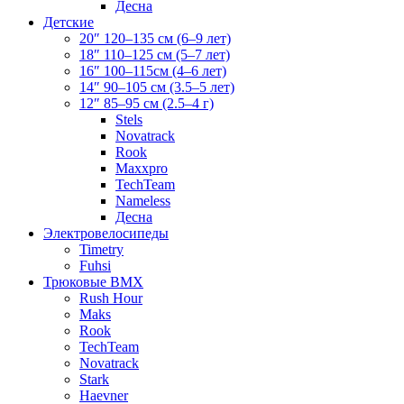
Десна
Детские
20″ 120–135 см (6–9 лет)
18″ 110–125 см (5–7 лет)
16″ 100–115см (4–6 лет)
14″ 90–105 см (3.5–5 лет)
12″ 85–95 см (2.5–4 г)
Stels
Novatrack
Rook
Maxxpro
TechTeam
Nameless
Десна
Электровелосипеды
Timetry
Fuhsi
Трюковые BMX
Rush Hour
Maks
Rook
TechTeam
Novatrack
Stark
Haevner