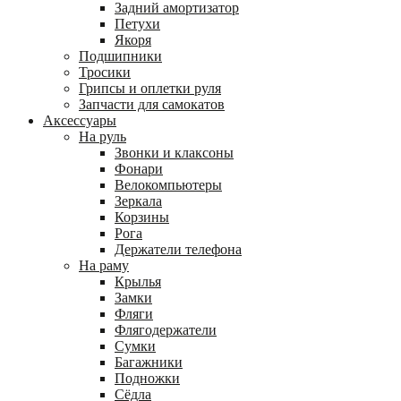
Задний амортизатор
Петухи
Якоря
Подшипники
Тросики
Грипсы и оплетки руля
Запчасти для самокатов
Аксессуары
На руль
Звонки и клаксоны
Фонари
Велокомпьютеры
Зеркала
Корзины
Рога
Держатели телефона
На раму
Крылья
Замки
Фляги
Флягодержатели
Сумки
Багажники
Подножки
Сёдла