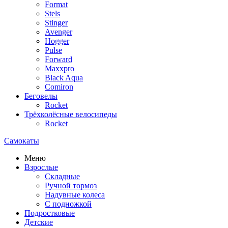
Format
Stels
Stinger
Avenger
Hogger
Pulse
Forward
Maxxpro
Black Aqua
Comiron
Беговелы
Rocket
Трёхколёсные велосипеды
Rocket
Самокаты
Меню
Взрослые
Складные
Ручной тормоз
Надувные колеса
С подножкой
Подростковые
Детские