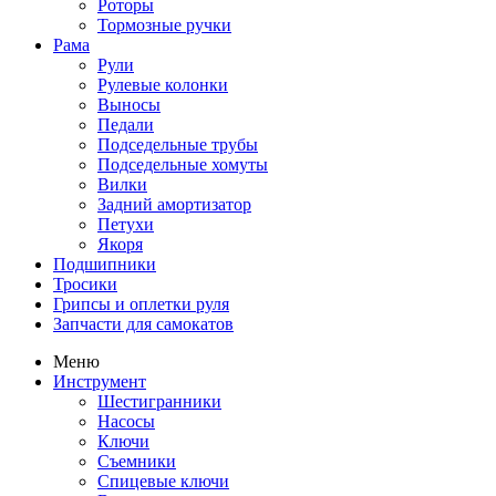
Роторы
Тормозные ручки
Рама
Рули
Рулевые колонки
Выносы
Педали
Подседельные трубы
Подседельные хомуты
Вилки
Задний амортизатор
Петухи
Якоря
Подшипники
Тросики
Грипсы и оплетки руля
Запчасти для самокатов
Меню
Инструмент
Шестигранники
Насосы
Ключи
Съемники
Спицевые ключи