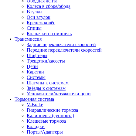
Ободная лента
Колеса в сборе/обода
Втулки
Оси втулок
Крепеж колёс
Спицы
Колпачки на ниппель
Трансмиссия
Задние переключатели скоростей
Передние переключатели скоростей
Шифтеры
Трещотки/кассеты
Цепи
Каретки
Системы
Шатуны к системам
Звёзды к системам
Успокоители/натяжители цепи
Тормозная система
V-Brake
Гидравлические тормоза
Калипперы (суппорта)
Клещевые тормоза
Колодки
Порты/Адаптеры