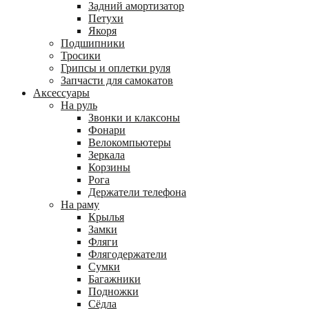
Задний амортизатор
Петухи
Якоря
Подшипники
Тросики
Грипсы и оплетки руля
Запчасти для самокатов
Аксессуары
На руль
Звонки и клаксоны
Фонари
Велокомпьютеры
Зеркала
Корзины
Рога
Держатели телефона
На раму
Крылья
Замки
Фляги
Флягодержатели
Сумки
Багажники
Подножки
Сёдла