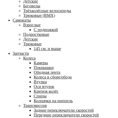
Детские
Беговелы
Трёхколёсные велосипеды
Трюковые (BMX)
Самокаты
Взрослые
С подножкой
Подростковые
Детские
Трюковые
145 см. и выше
Запчасти
Колеса
Камеры
Покрышки
Ободная лента
Колеса в сборе/обода
Втулки
Оси втулок
Крепеж колёс
Спицы
Колпачки на ниппель
Трансмиссия
Задние переключатели скоростей
Передние переключатели скоростей