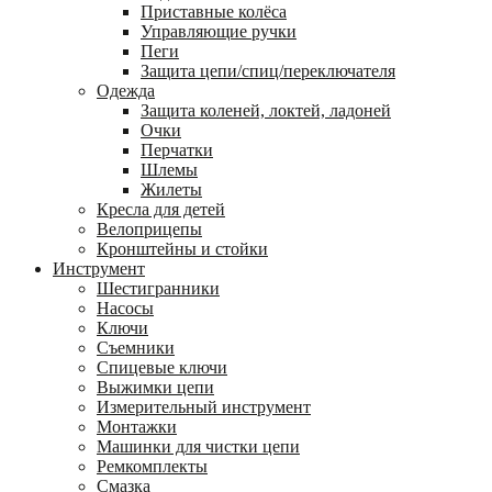
Приставные колёса
Управляющие ручки
Пеги
Защита цепи/спиц/переключателя
Одежда
Защита коленей, локтей, ладоней
Очки
Перчатки
Шлемы
Жилеты
Кресла для детей
Велоприцепы
Кронштейны и стойки
Инструмент
Шестигранники
Насосы
Ключи
Съемники
Спицевые ключи
Выжимки цепи
Измерительный инструмент
Монтажки
Машинки для чистки цепи
Ремкомплекты
Смазка