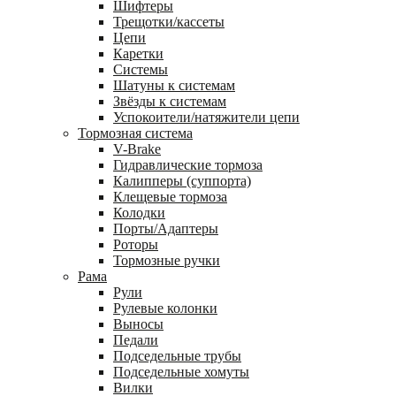
Шифтеры
Трещотки/кассеты
Цепи
Каретки
Системы
Шатуны к системам
Звёзды к системам
Успокоители/натяжители цепи
Тормозная система
V-Brake
Гидравлические тормоза
Калипперы (суппорта)
Клещевые тормоза
Колодки
Порты/Адаптеры
Роторы
Тормозные ручки
Рама
Рули
Рулевые колонки
Выносы
Педали
Подседельные трубы
Подседельные хомуты
Вилки