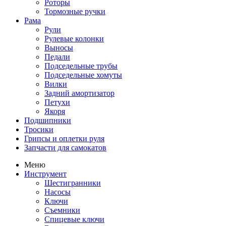
Роторы
Тормозные ручки
Рама
Рули
Рулевые колонки
Выносы
Педали
Подседельные трубы
Подседельные хомуты
Вилки
Задний амортизатор
Петухи
Якоря
Подшипники
Тросики
Грипсы и оплетки руля
Запчасти для самокатов
Меню
Инструмент
Шестигранники
Насосы
Ключи
Съемники
Спицевые ключи