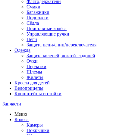
Флягодержатели
Сумки
Багажники
Подножки
Сёдла
Приставные колёса
Управляющие ручки
Пеги
Защита цепи/спиц/переключателя
Одежда
Защита коленей, локтей, ладоней
Очки
Перчатки
Шлемы
Жилеты
Кресла для детей
Велоприцепы
Кронштейны и стойки
Запчасти
Меню
Колеса
Камеры
Покрышки