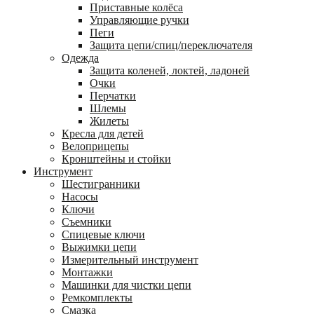
Приставные колёса
Управляющие ручки
Пеги
Защита цепи/спиц/переключателя
Одежда
Защита коленей, локтей, ладоней
Очки
Перчатки
Шлемы
Жилеты
Кресла для детей
Велоприцепы
Кронштейны и стойки
Инструмент
Шестигранники
Насосы
Ключи
Съемники
Спицевые ключи
Выжимки цепи
Измерительный инструмент
Монтажки
Машинки для чистки цепи
Ремкомплекты
Смазка