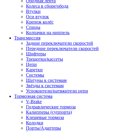
Ободная лента
Колеса в сборе/обода
Втулки
Оси втулок
Крепеж колёс
Спицы
Колпачки на ниппель
Трансмиссия
Задние переключатели скоростей
Передние переключатели скоростей
Шифтеры
Трещотки/кассеты
Цепи
Каретки
Системы
Шатуны к системам
Звёзды к системам
Успокоители/натяжители цепи
Тормозная система
V-Brake
Гидравлические тормоза
Калипперы (суппорта)
Клещевые тормоза
Колодки
Порты/Адаптеры