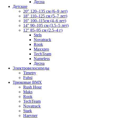
Десна
Детские
20″ 120–135 см (6–9 лет)
18″ 110–125 см (5–7 лет)
16″ 100–115см (4–6 лет)
14″ 90–105 см (3.5–5 лет)
12″ 85–95 см (2.5–4 г)
Stels
Novatrack
Rook
Maxxpro
TechTeam
Nameless
Десна
Электровелосипеды
Timetry
Fuhsi
Трюковые BMX
Rush Hour
Maks
Rook
TechTeam
Novatrack
Stark
Haevner