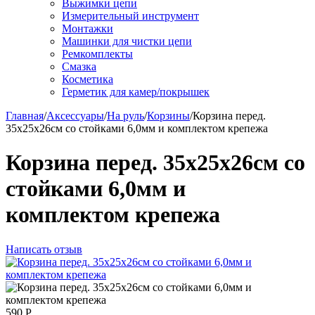
Выжимки цепи
Измерительный инструмент
Монтажки
Машинки для чистки цепи
Ремкомплекты
Смазка
Косметика
Герметик для камер/покрышек
Главная
/
Аксессуары
/
На руль
/
Корзины
/
Корзина перед.
35x25x26см со стойками 6,0мм и комплектом крепежа
Корзина перед. 35x25x26см со
стойками 6,0мм и
комплектом крепежа
Написать отзыв
590
Р