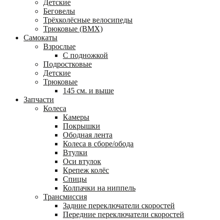
Детские
Беговелы
Трёхколёсные велосипеды
Трюковые (BMX)
Самокаты
Взрослые
С подножкой
Подростковые
Детские
Трюковые
145 см. и выше
Запчасти
Колеса
Камеры
Покрышки
Ободная лента
Колеса в сборе/обода
Втулки
Оси втулок
Крепеж колёс
Спицы
Колпачки на ниппель
Трансмиссия
Задние переключатели скоростей
Передние переключатели скоростей