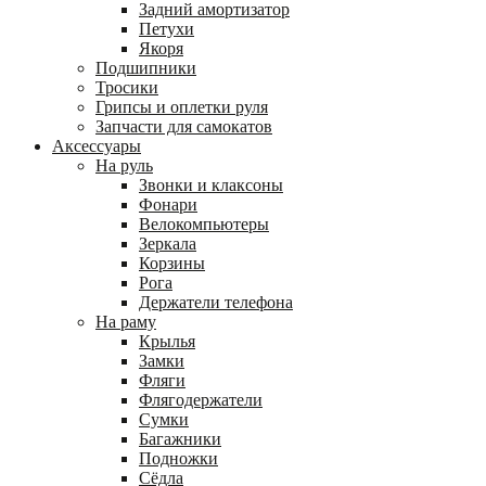
Задний амортизатор
Петухи
Якоря
Подшипники
Тросики
Грипсы и оплетки руля
Запчасти для самокатов
Аксессуары
На руль
Звонки и клаксоны
Фонари
Велокомпьютеры
Зеркала
Корзины
Рога
Держатели телефона
На раму
Крылья
Замки
Фляги
Флягодержатели
Сумки
Багажники
Подножки
Сёдла