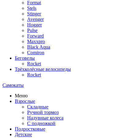
Format
Stels
Stinger
Avenger
Hogger
Pulse
Forward
Maxxpro
Black Aqua
Comiron
Беговелы
Rocket
Трёхколёсные велосипеды
Rocket
Самокаты
Меню
Взрослые
Складные
Ручной тормоз
Надувные колеса
С подножкой
Подростковые
Детские