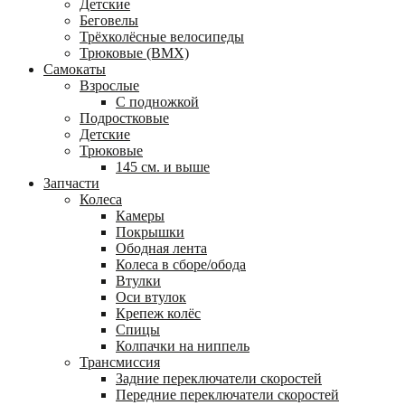
Детские
Беговелы
Трёхколёсные велосипеды
Трюковые (BMX)
Самокаты
Взрослые
С подножкой
Подростковые
Детские
Трюковые
145 см. и выше
Запчасти
Колеса
Камеры
Покрышки
Ободная лента
Колеса в сборе/обода
Втулки
Оси втулок
Крепеж колёс
Спицы
Колпачки на ниппель
Трансмиссия
Задние переключатели скоростей
Передние переключатели скоростей