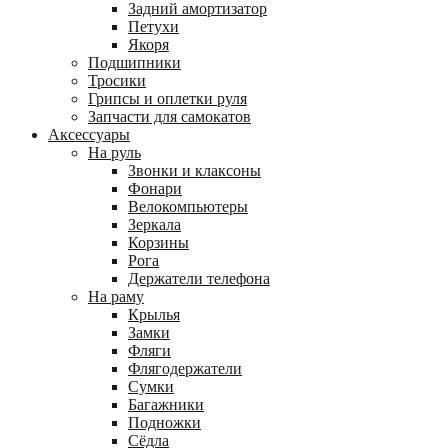
Задний амортизатор
Петухи
Якоря
Подшипники
Тросики
Грипсы и оплетки руля
Запчасти для самокатов
Аксессуары
На руль
Звонки и клаксоны
Фонари
Велокомпьютеры
Зеркала
Корзины
Рога
Держатели телефона
На раму
Крылья
Замки
Фляги
Флягодержатели
Сумки
Багажники
Подножки
Сёдла