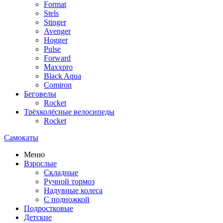
Format
Stels
Stinger
Avenger
Hogger
Pulse
Forward
Maxxpro
Black Aqua
Comiron
Беговелы
Rocket
Трёхколёсные велосипеды
Rocket
Самокаты
Меню
Взрослые
Складные
Ручной тормоз
Надувные колеса
С подножкой
Подростковые
Детские