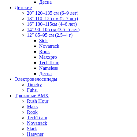
Десна
Детские
20″ 120–135 см (6–9 лет)
18″ 110–125 см (5–7 лет)
16″ 100–115см (4–6 лет)
14″ 90–105 см (3.5–5 лет)
12″ 85–95 см (2.5–4 г)
Stels
Novatrack
Rook
Maxxpro
TechTeam
Nameless
Десна
Электровелосипеды
Timetry
Fuhsi
Трюковые BMX
Rush Hour
Maks
Rook
TechTeam
Novatrack
Stark
Haevner