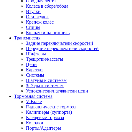
Ободная лента
Колеса в сборе/обода
Втулки
Оси втулок
Крепеж колёс
Спицы
Колпачки на ниппель
Трансмиссия
Задние переключатели скоростей
Передние переключатели скоростей
Шифтеры
Трещотки/кассеты
Цепи
Каретки
Системы
Шатуны к системам
Звёзды к системам
Успокоители/натяжители цепи
Тормозная система
V-Brake
Гидравлические тормоза
Калипперы (суппорта)
Клещевые тормоза
Колодки
Порты/Адаптеры