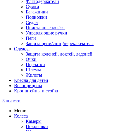
Флягодержатели
Сумки
Багажники
Подножки
Сёдла
Приставные колёса
Управляющие ручки
Пеги
Защита цепи/спиц/переключателя
Одежда
Защита коленей, локтей, ладоней
Очки
Перчатки
Шлемы
Жилеты
Кресла для детей
Велоприцепы
Кронштейны и стойки
Запчасти
Меню
Колеса
Камеры
Покрышки