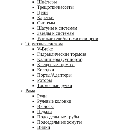
Шифтеры
Трещотки/кассеты
Цепи
Каретки
Системы
Шатуны к системам
Звёзды к системам
Успокоители/натяжители цепи
Тормозная система
V-Brake
Гидравлические тормоза
Калипперы (суппорта)
Клещевые тормоза
Колодки
Порты/Адаптеры
Роторы
Тормозные ручки
Рама
Рули
Рулевые колонки
Выносы
Педали
Подседельные трубы
Подседельные хомуты
Вилки