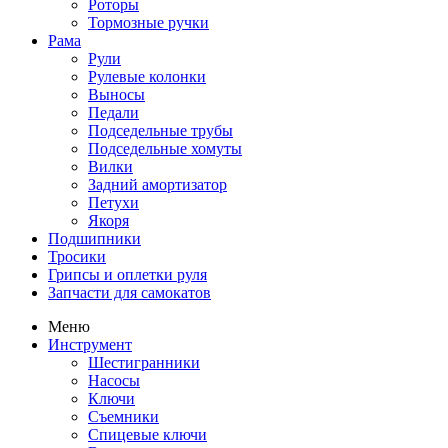
Роторы
Тормозные ручки
Рама
Рули
Рулевые колонки
Выносы
Педали
Подседельные трубы
Подседельные хомуты
Вилки
Задний амортизатор
Петухи
Якоря
Подшипники
Тросики
Грипсы и оплетки руля
Запчасти для самокатов
Меню
Инструмент
Шестигранники
Насосы
Ключи
Съемники
Спицевые ключи