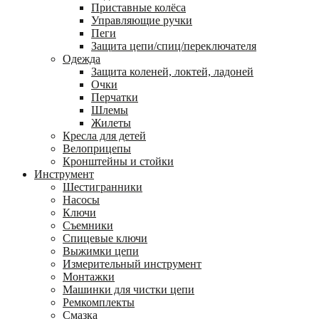
Приставные колёса
Управляющие ручки
Пеги
Защита цепи/спиц/переключателя
Одежда
Защита коленей, локтей, ладоней
Очки
Перчатки
Шлемы
Жилеты
Кресла для детей
Велоприцепы
Кронштейны и стойки
Инструмент
Шестигранники
Насосы
Ключи
Съемники
Спицевые ключи
Выжимки цепи
Измерительный инструмент
Монтажки
Машинки для чистки цепи
Ремкомплекты
Смазка