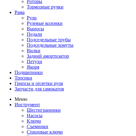
Роторы
Тормозные ручки
Рама
Рули
Рулевые колонки
Выносы
Педали
Подседельные трубы
Подседельные хомуты
Вилки
Задний амортизатор
Петухи
Якоря
Подшипники
Тросики
Грипсы и оплетки руля
Запчасти для самокатов
Меню
Инструмент
Шестигранники
Насосы
Ключи
Съемники
Спицевые ключи