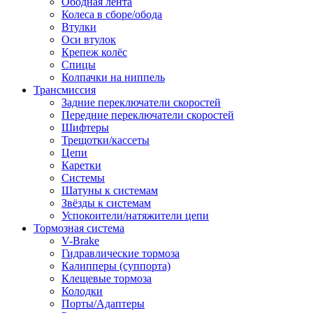
Ободная лента
Колеса в сборе/обода
Втулки
Оси втулок
Крепеж колёс
Спицы
Колпачки на ниппель
Трансмиссия
Задние переключатели скоростей
Передние переключатели скоростей
Шифтеры
Трещотки/кассеты
Цепи
Каретки
Системы
Шатуны к системам
Звёзды к системам
Успокоители/натяжители цепи
Тормозная система
V-Brake
Гидравлические тормоза
Калипперы (суппорта)
Клещевые тормоза
Колодки
Порты/Адаптеры