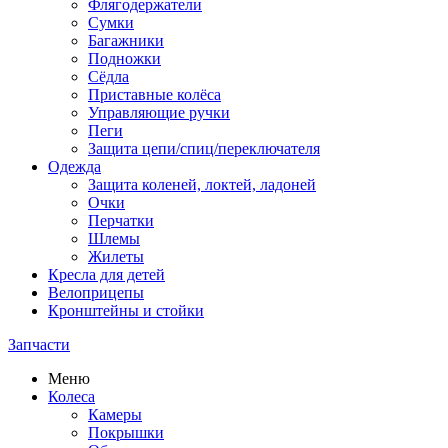
Флягодержатели
Сумки
Багажники
Подножки
Сёдла
Приставные колёса
Управляющие ручки
Пеги
Защита цепи/спиц/переключателя
Одежда
Защита коленей, локтей, ладоней
Очки
Перчатки
Шлемы
Жилеты
Кресла для детей
Велоприцепы
Кронштейны и стойки
Запчасти
Меню
Колеса
Камеры
Покрышки