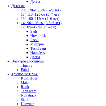
Десна
Детские
20″ 120–135 см (6–9 лет)
18″ 110–125 см (5–7 лет)
16″ 100–115см (4–6 лет)
14″ 90–105 см (3.5–5 лет)
12″ 85–95 см (2.5–4 г)
Stels
Novatrack
Rook
Maxxpro
TechTeam
Nameless
Десна
Электровелосипеды
Timetry
Fuhsi
Трюковые BMX
Rush Hour
Maks
Rook
TechTeam
Novatrack
Stark
Haevner