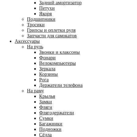
Задний амортизатор
Петухи
Якоря
Подшипники
Тросики
Грипсы и оплетки руля
Запчасти для самокатов
Аксессуары
На руль
Звонки и клаксоны
Фонари
Велокомпьютеры
Зеркала
Корзины
Рога
Держатели телефона
На раму
Крылья
Замки
Фляги
Флягодержатели
Сумки
Багажники
Подножки
Сёдла