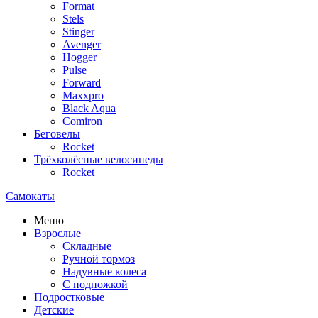
Format
Stels
Stinger
Avenger
Hogger
Pulse
Forward
Maxxpro
Black Aqua
Comiron
Беговелы
Rocket
Трёхколёсные велосипеды
Rocket
Самокаты
Меню
Взрослые
Складные
Ручной тормоз
Надувные колеса
С подножкой
Подростковые
Детские