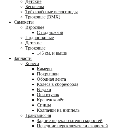
Детские
Беговелы
Трёхколёсные велосипеды
Трюковые (BMX)
Самокаты
Взрослые
С подножкой
Подростковые
Детские
Трюковые
145 см. и выше
Запчасти
Колеса
Камеры
Покрышки
Ободная лента
Колеса в сборе/обода
Втулки
Оси втулок
Крепеж колёс
Спицы
Колпачки на ниппель
Трансмиссия
Задние переключатели скоростей
Передние переключатели скоростей