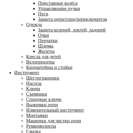
Приставные колёса
Управляющие ручки
Пеги
Защита цепи/спиц/переключателя
Одежда
Защита коленей, локтей, ладоней
Очки
Перчатки
Шлемы
Жилеты
Кресла для детей
Велоприцепы
Кронштейны и стойки
Инструмент
Шестигранники
Насосы
Ключи
Съемники
Спицевые ключи
Выжимки цепи
Измерительный инструмент
Монтажки
Машинки для чистки цепи
Ремкомплекты
Смазка