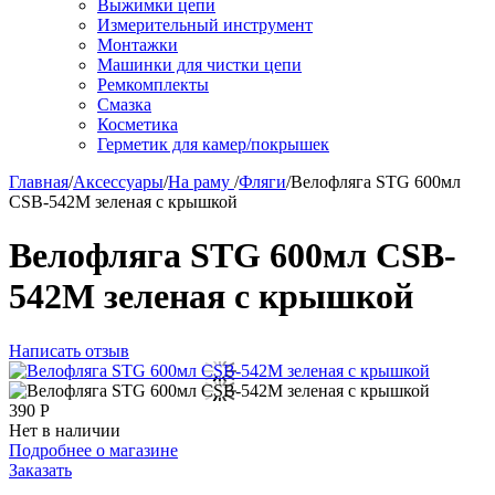
Выжимки цепи
Измерительный инструмент
Монтажки
Машинки для чистки цепи
Ремкомплекты
Смазка
Косметика
Герметик для камер/покрышек
Главная
/
Аксессуары
/
На раму
/
Фляги
/
Велофляга STG 600мл
CSB-542M зеленая с крышкой
Велофляга STG 600мл CSB-
542M зеленая с крышкой
Написать отзыв
390
Р
Нет в наличии
Подробнее о магазине
Заказать