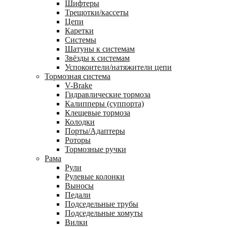
Шифтеры
Трещотки/кассеты
Цепи
Каретки
Системы
Шатуны к системам
Звёзды к системам
Успокоители/натяжители цепи
Тормозная система
V-Brake
Гидравлические тормоза
Калипперы (суппорта)
Клещевые тормоза
Колодки
Порты/Адаптеры
Роторы
Тормозные ручки
Рама
Рули
Рулевые колонки
Выносы
Педали
Подседельные трубы
Подседельные хомуты
Вилки