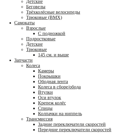
Детские
Беговелы
Трёхколёсные велосипеды
Трюковые (BMX)
Самокаты
Взрослые
С подножкой
Подростковые
Детские
Трюковые
145 см. и выше
Запчасти
Колеса
Камеры
Покрышки
Ободная лента
Колеса в сборе/обода
Втулки
Оси втулок
Крепеж колёс
Спицы
Колпачки на ниппель
Трансмиссия
Задние переключатели скоростей
Передние переключатели скоростей