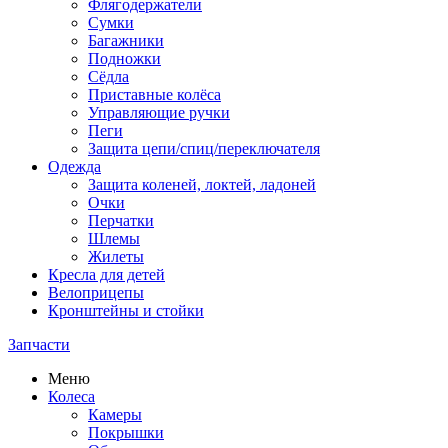
Флягодержатели
Сумки
Багажники
Подножки
Сёдла
Приставные колёса
Управляющие ручки
Пеги
Защита цепи/спиц/переключателя
Одежда
Защита коленей, локтей, ладоней
Очки
Перчатки
Шлемы
Жилеты
Кресла для детей
Велоприцепы
Кронштейны и стойки
Запчасти
Меню
Колеса
Камеры
Покрышки