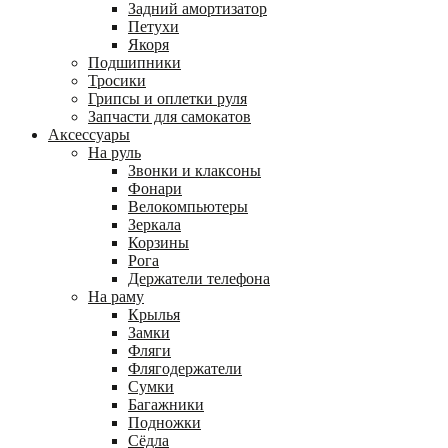
Задний амортизатор
Петухи
Якоря
Подшипники
Тросики
Грипсы и оплетки руля
Запчасти для самокатов
Аксессуары
На руль
Звонки и клаксоны
Фонари
Велокомпьютеры
Зеркала
Корзины
Рога
Держатели телефона
На раму
Крылья
Замки
Фляги
Флягодержатели
Сумки
Багажники
Подножки
Сёдла