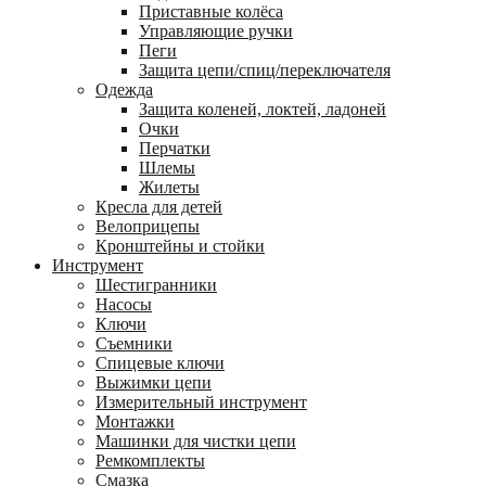
Приставные колёса
Управляющие ручки
Пеги
Защита цепи/спиц/переключателя
Одежда
Защита коленей, локтей, ладоней
Очки
Перчатки
Шлемы
Жилеты
Кресла для детей
Велоприцепы
Кронштейны и стойки
Инструмент
Шестигранники
Насосы
Ключи
Съемники
Спицевые ключи
Выжимки цепи
Измерительный инструмент
Монтажки
Машинки для чистки цепи
Ремкомплекты
Смазка