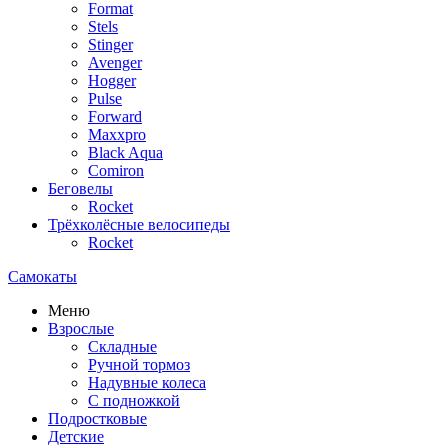
Format
Stels
Stinger
Avenger
Hogger
Pulse
Forward
Maxxpro
Black Aqua
Comiron
Беговелы
Rocket
Трёхколёсные велосипеды
Rocket
Самокаты
Меню
Взрослые
Складные
Ручной тормоз
Надувные колеса
С подножкой
Подростковые
Детские