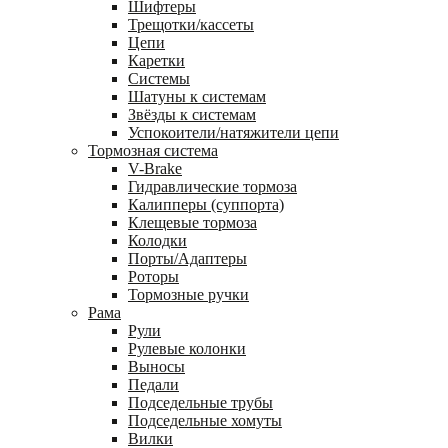
Шифтеры
Трещотки/кассеты
Цепи
Каретки
Системы
Шатуны к системам
Звёзды к системам
Успокоители/натяжители цепи
Тормозная система
V-Brake
Гидравлические тормоза
Калипперы (суппорта)
Клещевые тормоза
Колодки
Порты/Адаптеры
Роторы
Тормозные ручки
Рама
Рули
Рулевые колонки
Выносы
Педали
Подседельные трубы
Подседельные хомуты
Вилки