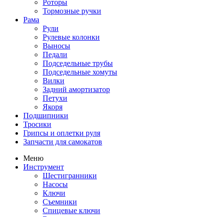
Роторы
Тормозные ручки
Рама
Рули
Рулевые колонки
Выносы
Педали
Подседельные трубы
Подседельные хомуты
Вилки
Задний амортизатор
Петухи
Якоря
Подшипники
Тросики
Грипсы и оплетки руля
Запчасти для самокатов
Меню
Инструмент
Шестигранники
Насосы
Ключи
Съемники
Спицевые ключи