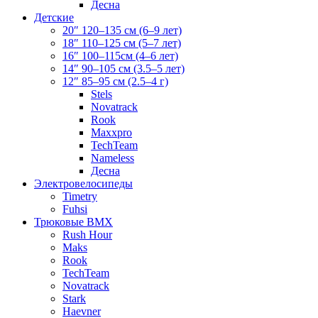
Десна
Детские
20″ 120–135 см (6–9 лет)
18″ 110–125 см (5–7 лет)
16″ 100–115см (4–6 лет)
14″ 90–105 см (3.5–5 лет)
12″ 85–95 см (2.5–4 г)
Stels
Novatrack
Rook
Maxxpro
TechTeam
Nameless
Десна
Электровелосипеды
Timetry
Fuhsi
Трюковые BMX
Rush Hour
Maks
Rook
TechTeam
Novatrack
Stark
Haevner