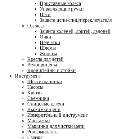
Приставные колёса
Управляющие ручки
Пеги
Защита цепи/спиц/переключателя
Одежда
Защита коленей, локтей, ладоней
Очки
Перчатки
Шлемы
Жилеты
Кресла для детей
Велоприцепы
Кронштейны и стойки
Инструмент
Шестигранники
Насосы
Ключи
Съемники
Спицевые ключи
Выжимки цепи
Измерительный инструмент
Монтажки
Машинки для чистки цепи
Ремкомплекты
Смазка