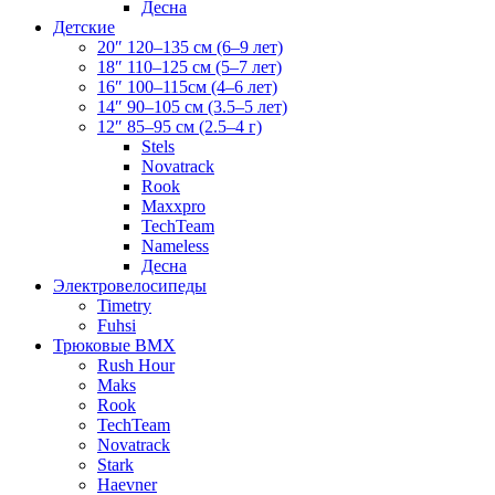
Десна
Детские
20″ 120–135 см (6–9 лет)
18″ 110–125 см (5–7 лет)
16″ 100–115см (4–6 лет)
14″ 90–105 см (3.5–5 лет)
12″ 85–95 см (2.5–4 г)
Stels
Novatrack
Rook
Maxxpro
TechTeam
Nameless
Десна
Электровелосипеды
Timetry
Fuhsi
Трюковые BMX
Rush Hour
Maks
Rook
TechTeam
Novatrack
Stark
Haevner