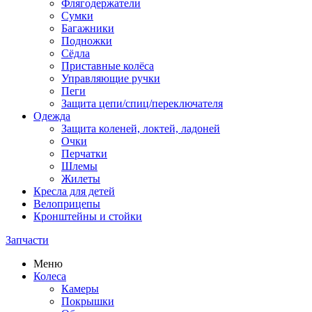
Флягодержатели
Сумки
Багажники
Подножки
Сёдла
Приставные колёса
Управляющие ручки
Пеги
Защита цепи/спиц/переключателя
Одежда
Защита коленей, локтей, ладоней
Очки
Перчатки
Шлемы
Жилеты
Кресла для детей
Велоприцепы
Кронштейны и стойки
Запчасти
Меню
Колеса
Камеры
Покрышки