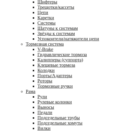
Шифтеры
Трещотки/кассеты
Цепи
Каретки
Системы
Шатуны к системам
Звёзды к системам
Успокоители/натяжители цепи
Тормозная система
V-Brake
Гидравлические тормоза
Калипперы (суппорта)
Клещевые тормоза
Колодки
Порты/Адаптеры
Роторы
Тормозные ручки
Рама
Рули
Рулевые колонки
Выносы
Педали
Подседельные трубы
Подседельные хомуты
Вилки