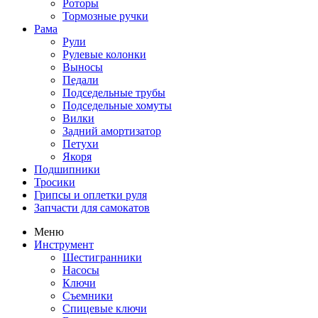
Роторы
Тормозные ручки
Рама
Рули
Рулевые колонки
Выносы
Педали
Подседельные трубы
Подседельные хомуты
Вилки
Задний амортизатор
Петухи
Якоря
Подшипники
Тросики
Грипсы и оплетки руля
Запчасти для самокатов
Меню
Инструмент
Шестигранники
Насосы
Ключи
Съемники
Спицевые ключи