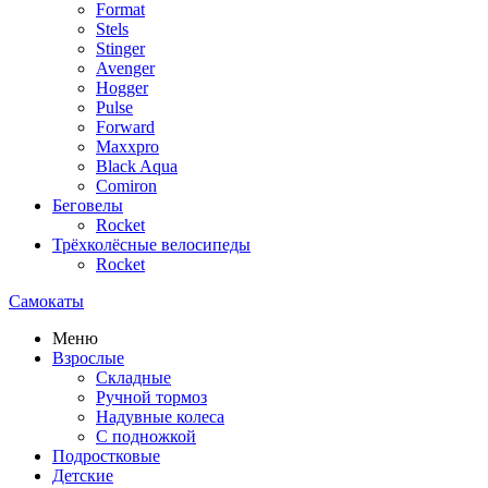
Format
Stels
Stinger
Avenger
Hogger
Pulse
Forward
Maxxpro
Black Aqua
Comiron
Беговелы
Rocket
Трёхколёсные велосипеды
Rocket
Самокаты
Меню
Взрослые
Складные
Ручной тормоз
Надувные колеса
С подножкой
Подростковые
Детские