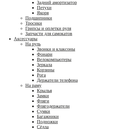
Задний амортизатор
Петухи
Якоря
Подшипники
Тросики
Грипсы и оплетки руля
Запчасти для самокатов
Аксессуары
На руль
Звонки и клаксоны
Фонари
Велокомпьютеры
Зеркала
Корзины
Рога
Держатели телефона
На раму
Крылья
Замки
Фляги
Флягодержатели
Сумки
Багажники
Подножки
Сёдла