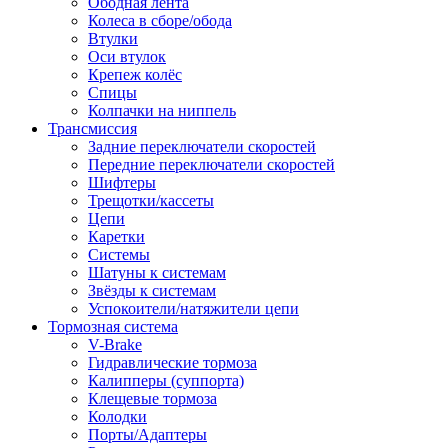
Ободная лента
Колеса в сборе/обода
Втулки
Оси втулок
Крепеж колёс
Спицы
Колпачки на ниппель
Трансмиссия
Задние переключатели скоростей
Передние переключатели скоростей
Шифтеры
Трещотки/кассеты
Цепи
Каретки
Системы
Шатуны к системам
Звёзды к системам
Успокоители/натяжители цепи
Тормозная система
V-Brake
Гидравлические тормоза
Калипперы (суппорта)
Клещевые тормоза
Колодки
Порты/Адаптеры