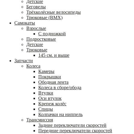
Детские
Беговелы
Трёхколёсные велосипеды
Трюковые (BMX)
Самокаты
Взрослые
С подножкой
Подростковые
Детские
Трюковые
145 см. и выше
Запчасти
Колеса
Камеры
Покрышки
Ободная лента
Колеса в сборе/обода
Втулки
Оси втулок
Крепеж колёс
Спицы
Колпачки на ниппель
Трансмиссия
Задние переключатели скоростей
Передние переключатели скоростей