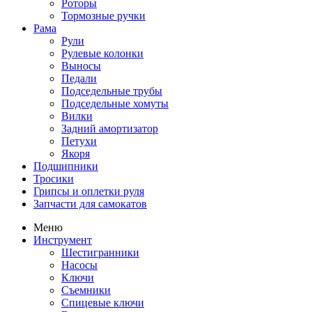
Роторы
Тормозные ручки
Рама
Рули
Рулевые колонки
Выносы
Педали
Подседельные трубы
Подседельные хомуты
Вилки
Задний амортизатор
Петухи
Якоря
Подшипники
Тросики
Грипсы и оплетки руля
Запчасти для самокатов
Меню
Инструмент
Шестигранники
Насосы
Ключи
Съемники
Спицевые ключи