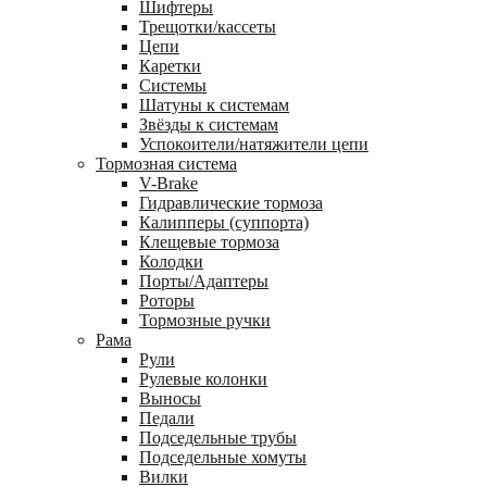
Шифтеры
Трещотки/кассеты
Цепи
Каретки
Системы
Шатуны к системам
Звёзды к системам
Успокоители/натяжители цепи
Тормозная система
V-Brake
Гидравлические тормоза
Калипперы (суппорта)
Клещевые тормоза
Колодки
Порты/Адаптеры
Роторы
Тормозные ручки
Рама
Рули
Рулевые колонки
Выносы
Педали
Подседельные трубы
Подседельные хомуты
Вилки