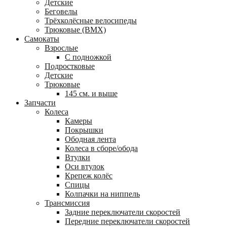
Детские
Беговелы
Трёхколёсные велосипеды
Трюковые (BMX)
Самокаты
Взрослые
С подножкой
Подростковые
Детские
Трюковые
145 см. и выше
Запчасти
Колеса
Камеры
Покрышки
Ободная лента
Колеса в сборе/обода
Втулки
Оси втулок
Крепеж колёс
Спицы
Колпачки на ниппель
Трансмиссия
Задние переключатели скоростей
Передние переключатели скоростей