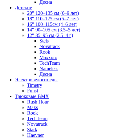
Десна
Детские
20″ 120–135 см (6–9 лет)
18″ 110–125 см (5–7 лет)
16″ 100–115см (4–6 лет)
14″ 90–105 см (3.5–5 лет)
12″ 85–95 см (2.5–4 г)
Stels
Novatrack
Rook
Maxxpro
TechTeam
Nameless
Десна
Электровелосипеды
Timetry
Fuhsi
Трюковые BMX
Rush Hour
Maks
Rook
TechTeam
Novatrack
Stark
Haevner