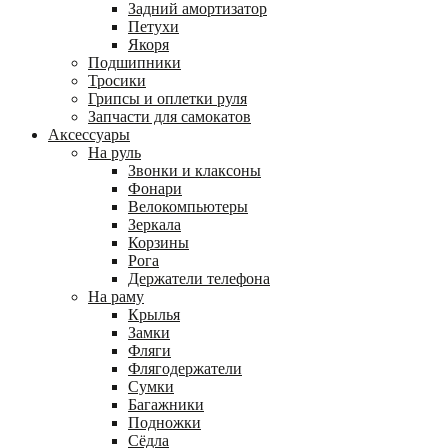
Задний амортизатор
Петухи
Якоря
Подшипники
Тросики
Грипсы и оплетки руля
Запчасти для самокатов
Аксессуары
На руль
Звонки и клаксоны
Фонари
Велокомпьютеры
Зеркала
Корзины
Рога
Держатели телефона
На раму
Крылья
Замки
Фляги
Флягодержатели
Сумки
Багажники
Подножки
Сёдла