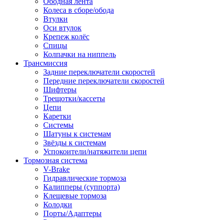
Ободная лента
Колеса в сборе/обода
Втулки
Оси втулок
Крепеж колёс
Спицы
Колпачки на ниппель
Трансмиссия
Задние переключатели скоростей
Передние переключатели скоростей
Шифтеры
Трещотки/кассеты
Цепи
Каретки
Системы
Шатуны к системам
Звёзды к системам
Успокоители/натяжители цепи
Тормозная система
V-Brake
Гидравлические тормоза
Калипперы (суппорта)
Клещевые тормоза
Колодки
Порты/Адаптеры