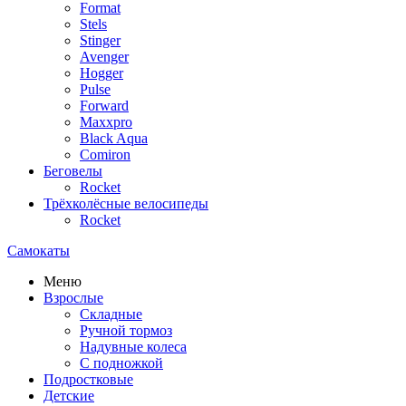
Format
Stels
Stinger
Avenger
Hogger
Pulse
Forward
Maxxpro
Black Aqua
Comiron
Беговелы
Rocket
Трёхколёсные велосипеды
Rocket
Самокаты
Меню
Взрослые
Складные
Ручной тормоз
Надувные колеса
С подножкой
Подростковые
Детские