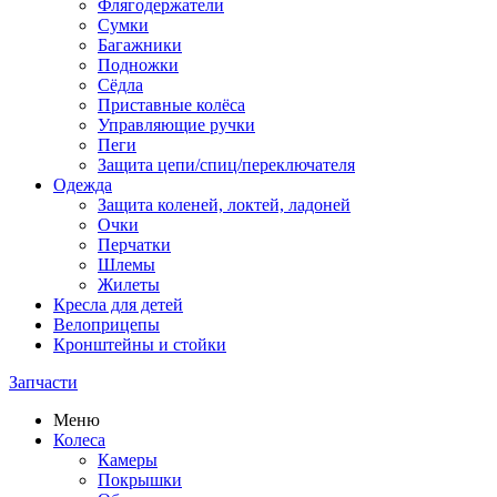
Флягодержатели
Сумки
Багажники
Подножки
Сёдла
Приставные колёса
Управляющие ручки
Пеги
Защита цепи/спиц/переключателя
Одежда
Защита коленей, локтей, ладоней
Очки
Перчатки
Шлемы
Жилеты
Кресла для детей
Велоприцепы
Кронштейны и стойки
Запчасти
Меню
Колеса
Камеры
Покрышки