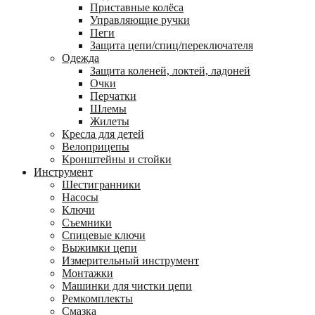
Приставные колёса
Управляющие ручки
Пеги
Защита цепи/спиц/переключателя
Одежда
Защита коленей, локтей, ладоней
Очки
Перчатки
Шлемы
Жилеты
Кресла для детей
Велоприцепы
Кронштейны и стойки
Инструмент
Шестигранники
Насосы
Ключи
Съемники
Спицевые ключи
Выжимки цепи
Измерительный инструмент
Монтажки
Машинки для чистки цепи
Ремкомплекты
Смазка