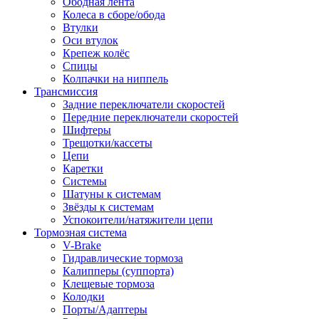
Ободная лента
Колеса в сборе/обода
Втулки
Оси втулок
Крепеж колёс
Спицы
Колпачки на ниппель
Трансмиссия
Задние переключатели скоростей
Передние переключатели скоростей
Шифтеры
Трещотки/кассеты
Цепи
Каретки
Системы
Шатуны к системам
Звёзды к системам
Успокоители/натяжители цепи
Тормозная система
V-Brake
Гидравлические тормоза
Калипперы (суппорта)
Клещевые тормоза
Колодки
Порты/Адаптеры