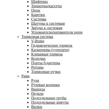
Шифтеры
Трещотки/кассеты
Цепи
Каретки
Системы
Шатуны к системам
Звёзды к системам
Успокоители/натяжители цепи
Тормозная система
V-Brake
Гидравлические тормоза
Калипперы (суппорта)
Клещевые тормоза
Колодки
Порты/Адаптеры
Роторы
Тормозные ручки
Рама
Рули
Рулевые колонки
Выносы
Педали
Подседельные трубы
Подседельные хомуты
Вилки