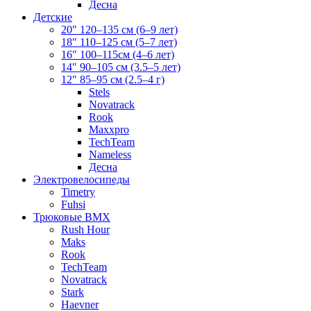
Десна
Детские
20″ 120–135 см (6–9 лет)
18″ 110–125 см (5–7 лет)
16″ 100–115см (4–6 лет)
14″ 90–105 см (3.5–5 лет)
12″ 85–95 см (2.5–4 г)
Stels
Novatrack
Rook
Maxxpro
TechTeam
Nameless
Десна
Электровелосипеды
Timetry
Fuhsi
Трюковые BMX
Rush Hour
Maks
Rook
TechTeam
Novatrack
Stark
Haevner