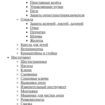
Приставные колёса
Управляющие ручки
Пеги
Защита цепи/спиц/переключателя
Одежда
Защита коленей, локтей, ладоней
Очки
Перчатки
Шлемы
Жилеты
Кресла для детей
Велоприцепы
Кронштейны и стойки
Инструмент
Шестигранники
Насосы
Ключи
Съемники
Спицевые ключи
Выжимки цепи
Измерительный инструмент
Монтажки
Машинки для чистки цепи
Ремкомплекты
Смазка