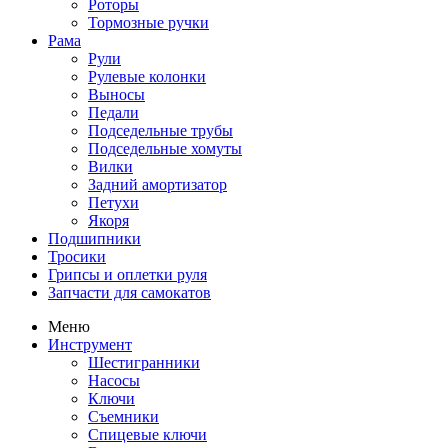
Роторы
Тормозные ручки
Рама
Рули
Рулевые колонки
Выносы
Педали
Подседельные трубы
Подседельные хомуты
Вилки
Задний амортизатор
Петухи
Якоря
Подшипники
Тросики
Грипсы и оплетки руля
Запчасти для самокатов
Меню
Инструмент
Шестигранники
Насосы
Ключи
Съемники
Спицевые ключи