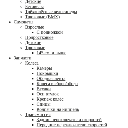
Детские
Беговелы
Трёхколёсные велосипеды
Трюковые (BMX)
Самокаты
Взрослые
С подножкой
Подростковые
Детские
Трюковые
145 см. и выше
Запчасти
Колеса
Камеры
Покрышки
Ободная лента
Колеса в сборе/обода
Втулки
Оси втулок
Крепеж колёс
Спицы
Колпачки на ниппель
Трансмиссия
Задние переключатели скоростей
Передние переключатели скоростей