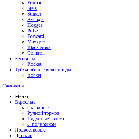
Format
Stels
Stinger
Avenger
Hogger
Pulse
Forward
Maxxpro
Black Aqua
Comiron
Беговелы
Rocket
Трёхколёсные велосипеды
Rocket
Самокаты
Меню
Взрослые
Складные
Ручной тормоз
Надувные колеса
С подножкой
Подростковые
Детские