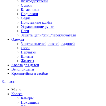
Флягодержатели
Сумки
Багажники
Подножки
Сёдла
Приставные колёса
Управляющие ручки
Пеги
Защита цепи/спиц/переключателя
Одежда
Защита коленей, локтей, ладоней
Очки
Перчатки
Шлемы
Жилеты
Кресла для детей
Велоприцепы
Кронштейны и стойки
Запчасти
Меню
Колеса
Камеры
Покрышки