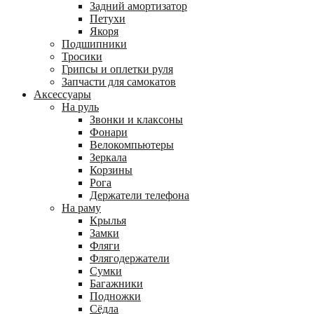
Задний амортизатор
Петухи
Якоря
Подшипники
Тросики
Грипсы и оплетки руля
Запчасти для самокатов
Аксессуары
На руль
Звонки и клаксоны
Фонари
Велокомпьютеры
Зеркала
Корзины
Рога
Держатели телефона
На раму
Крылья
Замки
Фляги
Флягодержатели
Сумки
Багажники
Подножки
Сёдла