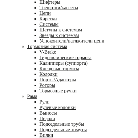
Шифтеры
Трещотки/кассеты
Цепи
Каретки
Системы
Шатуны к системам
Звёзды к системам
Успокоители/натяжители цепи
Тормозная система
V-Brake
Гидравлические тормоза
Калипперы (суппорта)
Клещевые тормоза
Колодки
Порты/Адаптеры
Роторы
Тормозные ручки
Рама
Рули
Рулевые колонки
Выносы
Педали
Подседельные трубы
Подседельные хомуты
Вилки