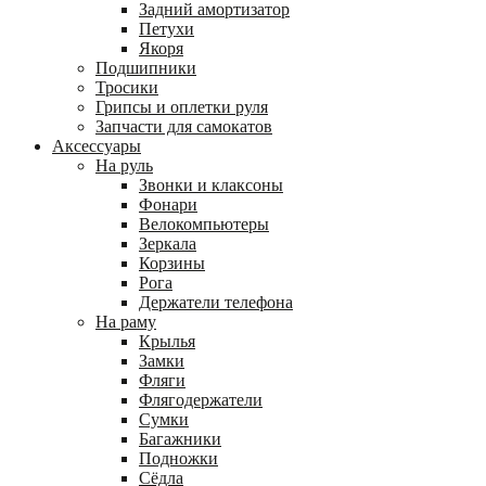
Задний амортизатор
Петухи
Якоря
Подшипники
Тросики
Грипсы и оплетки руля
Запчасти для самокатов
Аксессуары
На руль
Звонки и клаксоны
Фонари
Велокомпьютеры
Зеркала
Корзины
Рога
Держатели телефона
На раму
Крылья
Замки
Фляги
Флягодержатели
Сумки
Багажники
Подножки
Сёдла