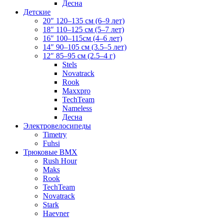
Десна
Детские
20″ 120–135 см (6–9 лет)
18″ 110–125 см (5–7 лет)
16″ 100–115см (4–6 лет)
14″ 90–105 см (3.5–5 лет)
12″ 85–95 см (2.5–4 г)
Stels
Novatrack
Rook
Maxxpro
TechTeam
Nameless
Десна
Электровелосипеды
Timetry
Fuhsi
Трюковые BMX
Rush Hour
Maks
Rook
TechTeam
Novatrack
Stark
Haevner