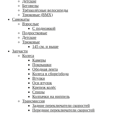
Детские
Беговелы
Трёхколёсные велосипеды
Трюковые (BMX)
Самокаты
Взрослые
С подножкой
Подростковые
Детские
Трюковые
145 см. и выше
Запчасти
Колеса
Камеры
Покрышки
Ободная лента
Колеса в сборе/обода
Втулки
Оси втулок
Крепеж колёс
Спицы
Колпачки на ниппель
Трансмиссия
Задние переключатели скоростей
Передние переключатели скоростей