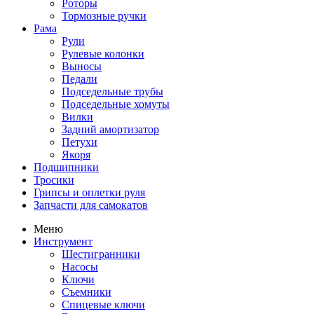
Роторы
Тормозные ручки
Рама
Рули
Рулевые колонки
Выносы
Педали
Подседельные трубы
Подседельные хомуты
Вилки
Задний амортизатор
Петухи
Якоря
Подшипники
Тросики
Грипсы и оплетки руля
Запчасти для самокатов
Меню
Инструмент
Шестигранники
Насосы
Ключи
Съемники
Спицевые ключи