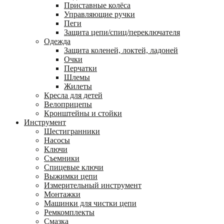
Приставные колёса
Управляющие ручки
Пеги
Защита цепи/спиц/переключателя
Одежда
Защита коленей, локтей, ладоней
Очки
Перчатки
Шлемы
Жилеты
Кресла для детей
Велоприцепы
Кронштейны и стойки
Инструмент
Шестигранники
Насосы
Ключи
Съемники
Спицевые ключи
Выжимки цепи
Измерительный инструмент
Монтажки
Машинки для чистки цепи
Ремкомплекты
Смазка