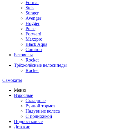
Format
Stels
Stinger
Avenger
Hogger
Pulse
Forward
Maxxpro
Black Aqua
Comiron
Беговелы
Rocket
Трёхколёсные велосипеды
Rocket
Самокаты
Меню
Взрослые
Складные
Ручной тормоз
Надувные колеса
С подножкой
Подростковые
Детские