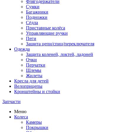
Флягодержатели
Сумки
Багажники
Подножки
Сёдла
Приставные колёса
Управляющие ручки
Пеги
Защита цепи/спиц/переключателя
Одежда
Защита коленей, локтей, ладоней
Очки
Перчатки
Шлемы
Жилеты
Кресла для детей
Велоприцепы
Кронштейны и стойки
Запчасти
Меню
Колеса
Камеры
Покрышки