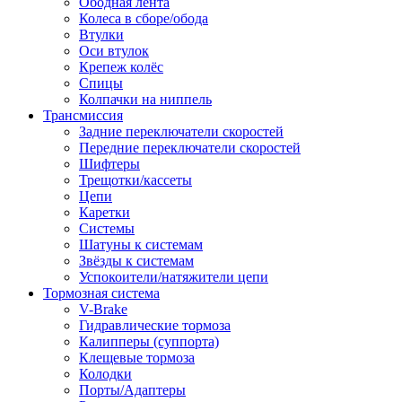
Ободная лента
Колеса в сборе/обода
Втулки
Оси втулок
Крепеж колёс
Спицы
Колпачки на ниппель
Трансмиссия
Задние переключатели скоростей
Передние переключатели скоростей
Шифтеры
Трещотки/кассеты
Цепи
Каретки
Системы
Шатуны к системам
Звёзды к системам
Успокоители/натяжители цепи
Тормозная система
V-Brake
Гидравлические тормоза
Калипперы (суппорта)
Клещевые тормоза
Колодки
Порты/Адаптеры