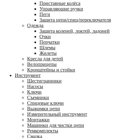
Приставные колёса
Управляющие ручки
Пеги
Защита цепи/спиц/переключателя
Одежда
Защита коленей, локтей, ладоней
Очки
Перчатки
Шлемы
Жилеты
Кресла для детей
Велоприцепы
Кронштейны и стойки
Инструмент
Шестигранники
Насосы
Ключи
Съемники
Спицевые ключи
Выжимки цепи
Измерительный инструмент
Монтажки
Машинки для чистки цепи
Ремкомплекты
Смазка