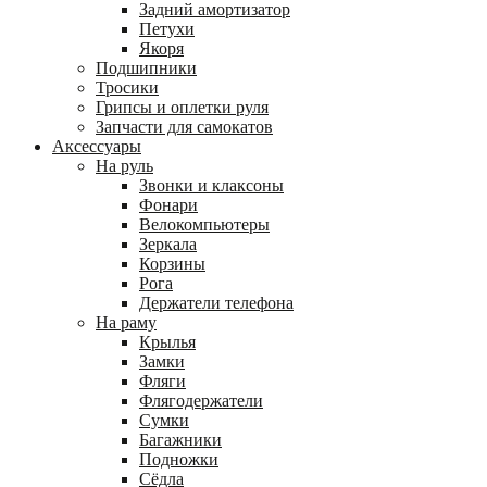
Задний амортизатор
Петухи
Якоря
Подшипники
Тросики
Грипсы и оплетки руля
Запчасти для самокатов
Аксессуары
На руль
Звонки и клаксоны
Фонари
Велокомпьютеры
Зеркала
Корзины
Рога
Держатели телефона
На раму
Крылья
Замки
Фляги
Флягодержатели
Сумки
Багажники
Подножки
Сёдла