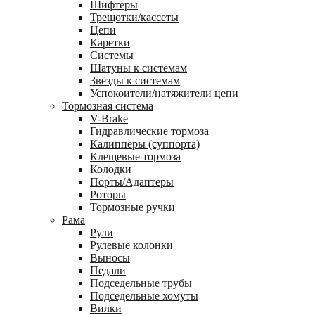
Шифтеры
Трещотки/кассеты
Цепи
Каретки
Системы
Шатуны к системам
Звёзды к системам
Успокоители/натяжители цепи
Тормозная система
V-Brake
Гидравлические тормоза
Калипперы (суппорта)
Клещевые тормоза
Колодки
Порты/Адаптеры
Роторы
Тормозные ручки
Рама
Рули
Рулевые колонки
Выносы
Педали
Подседельные трубы
Подседельные хомуты
Вилки