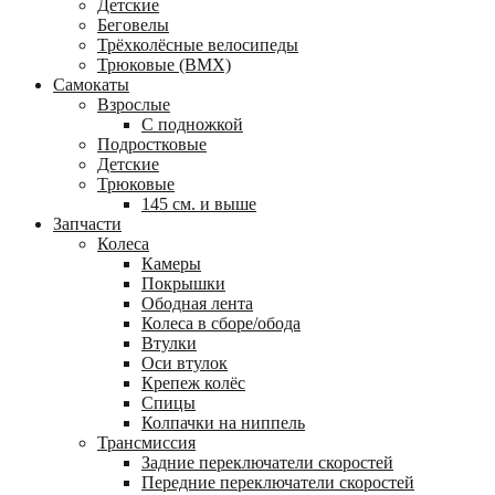
Детские
Беговелы
Трёхколёсные велосипеды
Трюковые (BMX)
Самокаты
Взрослые
С подножкой
Подростковые
Детские
Трюковые
145 см. и выше
Запчасти
Колеса
Камеры
Покрышки
Ободная лента
Колеса в сборе/обода
Втулки
Оси втулок
Крепеж колёс
Спицы
Колпачки на ниппель
Трансмиссия
Задние переключатели скоростей
Передние переключатели скоростей