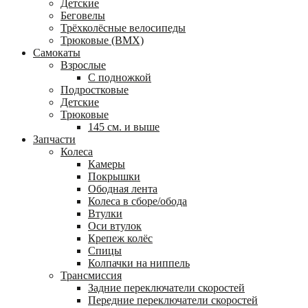
Детские
Беговелы
Трёхколёсные велосипеды
Трюковые (BMX)
Самокаты
Взрослые
С подножкой
Подростковые
Детские
Трюковые
145 см. и выше
Запчасти
Колеса
Камеры
Покрышки
Ободная лента
Колеса в сборе/обода
Втулки
Оси втулок
Крепеж колёс
Спицы
Колпачки на ниппель
Трансмиссия
Задние переключатели скоростей
Передние переключатели скоростей