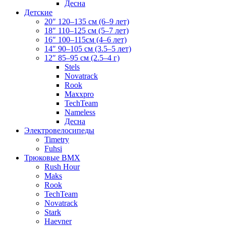
Десна
Детские
20″ 120–135 см (6–9 лет)
18″ 110–125 см (5–7 лет)
16″ 100–115см (4–6 лет)
14″ 90–105 см (3.5–5 лет)
12″ 85–95 см (2.5–4 г)
Stels
Novatrack
Rook
Maxxpro
TechTeam
Nameless
Десна
Электровелосипеды
Timetry
Fuhsi
Трюковые BMX
Rush Hour
Maks
Rook
TechTeam
Novatrack
Stark
Haevner