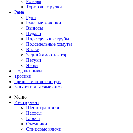
Роторы
Тормозные ручки
Рама
Рули
Рулевые колонки
Выносы
Педали
Подседельные трубы
Подседельные хомуты
Вилки
Задний амортизатор
Петухи
Якоря
Подшипники
Тросики
Грипсы и оплетки руля
Запчасти для самокатов
Меню
Инструмент
Шестигранники
Насосы
Ключи
Съемники
Спицевые ключи