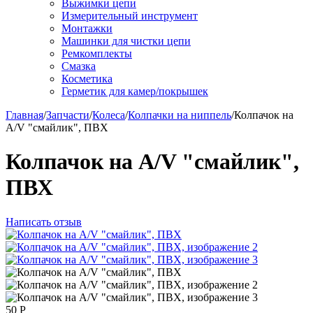
Выжимки цепи
Измерительный инструмент
Монтажки
Машинки для чистки цепи
Ремкомплекты
Смазка
Косметика
Герметик для камер/покрышек
Главная
/
Запчасти
/
Колеса
/
Колпачки на ниппель
/
Колпачок на
A/V "смайлик", ПВХ
Колпачок на A/V "смайлик",
ПВХ
Написать отзыв
50
Р