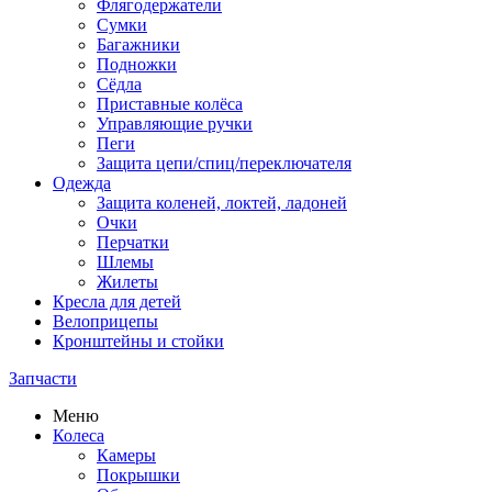
Флягодержатели
Сумки
Багажники
Подножки
Сёдла
Приставные колёса
Управляющие ручки
Пеги
Защита цепи/спиц/переключателя
Одежда
Защита коленей, локтей, ладоней
Очки
Перчатки
Шлемы
Жилеты
Кресла для детей
Велоприцепы
Кронштейны и стойки
Запчасти
Меню
Колеса
Камеры
Покрышки