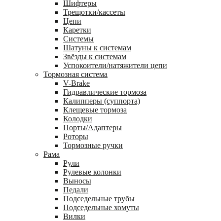
Шифтеры
Трещотки/кассеты
Цепи
Каретки
Системы
Шатуны к системам
Звёзды к системам
Успокоители/натяжители цепи
Тормозная система
V-Brake
Гидравлические тормоза
Калипперы (суппорта)
Клещевые тормоза
Колодки
Порты/Адаптеры
Роторы
Тормозные ручки
Рама
Рули
Рулевые колонки
Выносы
Педали
Подседельные трубы
Подседельные хомуты
Вилки