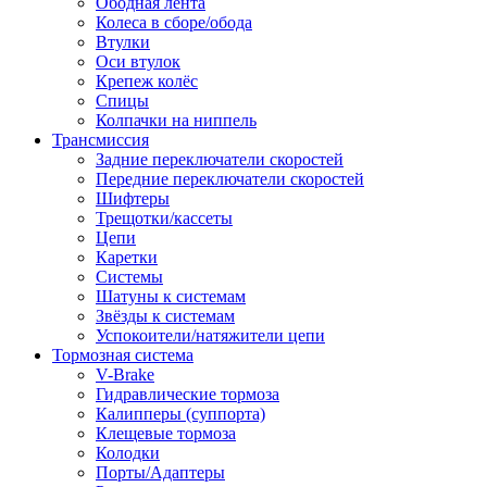
Ободная лента
Колеса в сборе/обода
Втулки
Оси втулок
Крепеж колёс
Спицы
Колпачки на ниппель
Трансмиссия
Задние переключатели скоростей
Передние переключатели скоростей
Шифтеры
Трещотки/кассеты
Цепи
Каретки
Системы
Шатуны к системам
Звёзды к системам
Успокоители/натяжители цепи
Тормозная система
V-Brake
Гидравлические тормоза
Калипперы (суппорта)
Клещевые тормоза
Колодки
Порты/Адаптеры