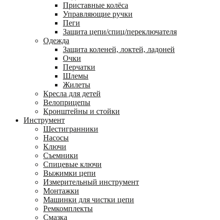
Приставные колёса
Управляющие ручки
Пеги
Защита цепи/спиц/переключателя
Одежда
Защита коленей, локтей, ладоней
Очки
Перчатки
Шлемы
Жилеты
Кресла для детей
Велоприцепы
Кронштейны и стойки
Инструмент
Шестигранники
Насосы
Ключи
Съемники
Спицевые ключи
Выжимки цепи
Измерительный инструмент
Монтажки
Машинки для чистки цепи
Ремкомплекты
Смазка