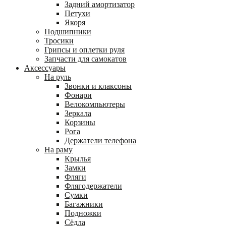
Задний амортизатор
Петухи
Якоря
Подшипники
Тросики
Грипсы и оплетки руля
Запчасти для самокатов
Аксессуары
На руль
Звонки и клаксоны
Фонари
Велокомпьютеры
Зеркала
Корзины
Рога
Держатели телефона
На раму
Крылья
Замки
Фляги
Флягодержатели
Сумки
Багажники
Подножки
Сёдла