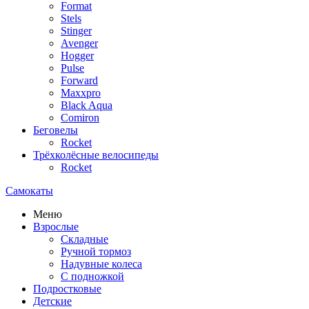
Format
Stels
Stinger
Avenger
Hogger
Pulse
Forward
Maxxpro
Black Aqua
Comiron
Беговелы
Rocket
Трёхколёсные велосипеды
Rocket
Самокаты
Меню
Взрослые
Складные
Ручной тормоз
Надувные колеса
С подножкой
Подростковые
Детские