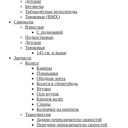
Детские
Беговелы
Трёхколёсные велосипеды
Трюковые (BMX)
Самокаты
Взрослые
С подножкой
Подростковые
Детские
Трюковые
145 см. и выше
Запчасти
Колеса
Камеры
Покрышки
Ободная лента
Колеса в сборе/обода
Втулки
Оси втулок
Крепеж колёс
Спицы
Колпачки на ниппель
Трансмиссия
Задние переключатели скоростей
Передние переключатели скоростей