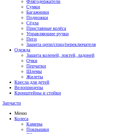
Флягодержатели
Сумки
Багажники
Подножки
Сёдла
Приставные колёса
Управляющие ручки
Пеги
Защита цепи/спиц/переключателя
Одежда
Защита коленей, локтей, ладоней
Очки
Перчатки
Шлемы
Жилеты
Кресла для детей
Велоприцепы
Кронштейны и стойки
Запчасти
Меню
Колеса
Камеры
Покрышки