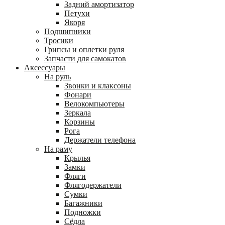
Задний амортизатор
Петухи
Якоря
Подшипники
Тросики
Грипсы и оплетки руля
Запчасти для самокатов
Аксессуары
На руль
Звонки и клаксоны
Фонари
Велокомпьютеры
Зеркала
Корзины
Рога
Держатели телефона
На раму
Крылья
Замки
Фляги
Флягодержатели
Сумки
Багажники
Подножки
Сёдла