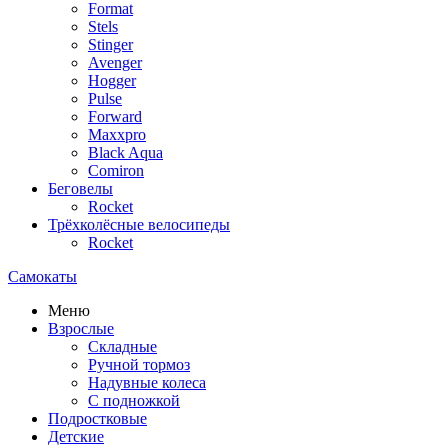
Format
Stels
Stinger
Avenger
Hogger
Pulse
Forward
Maxxpro
Black Aqua
Comiron
Беговелы
Rocket
Трёхколёсные велосипеды
Rocket
Самокаты
Меню
Взрослые
Складные
Ручной тормоз
Надувные колеса
С подножкой
Подростковые
Детские