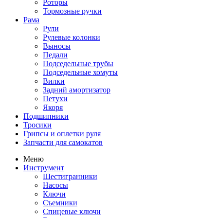
Роторы
Тормозные ручки
Рама
Рули
Рулевые колонки
Выносы
Педали
Подседельные трубы
Подседельные хомуты
Вилки
Задний амортизатор
Петухи
Якоря
Подшипники
Тросики
Грипсы и оплетки руля
Запчасти для самокатов
Меню
Инструмент
Шестигранники
Насосы
Ключи
Съемники
Спицевые ключи