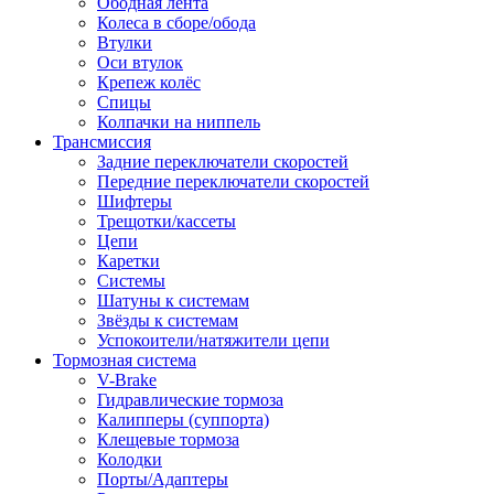
Ободная лента
Колеса в сборе/обода
Втулки
Оси втулок
Крепеж колёс
Спицы
Колпачки на ниппель
Трансмиссия
Задние переключатели скоростей
Передние переключатели скоростей
Шифтеры
Трещотки/кассеты
Цепи
Каретки
Системы
Шатуны к системам
Звёзды к системам
Успокоители/натяжители цепи
Тормозная система
V-Brake
Гидравлические тормоза
Калипперы (суппорта)
Клещевые тормоза
Колодки
Порты/Адаптеры