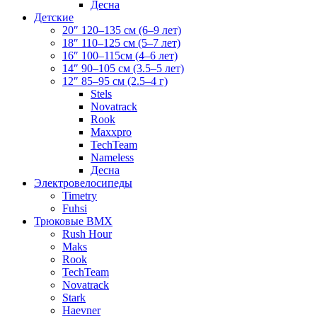
Десна
Детские
20″ 120–135 см (6–9 лет)
18″ 110–125 см (5–7 лет)
16″ 100–115см (4–6 лет)
14″ 90–105 см (3.5–5 лет)
12″ 85–95 см (2.5–4 г)
Stels
Novatrack
Rook
Maxxpro
TechTeam
Nameless
Десна
Электровелосипеды
Timetry
Fuhsi
Трюковые BMX
Rush Hour
Maks
Rook
TechTeam
Novatrack
Stark
Haevner