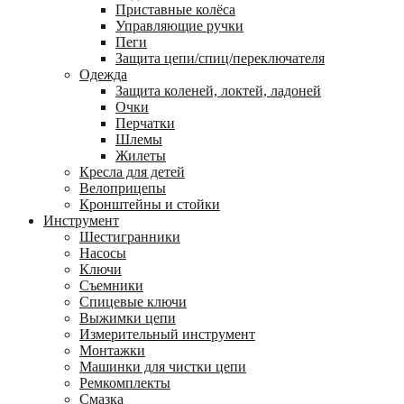
Приставные колёса
Управляющие ручки
Пеги
Защита цепи/спиц/переключателя
Одежда
Защита коленей, локтей, ладоней
Очки
Перчатки
Шлемы
Жилеты
Кресла для детей
Велоприцепы
Кронштейны и стойки
Инструмент
Шестигранники
Насосы
Ключи
Съемники
Спицевые ключи
Выжимки цепи
Измерительный инструмент
Монтажки
Машинки для чистки цепи
Ремкомплекты
Смазка