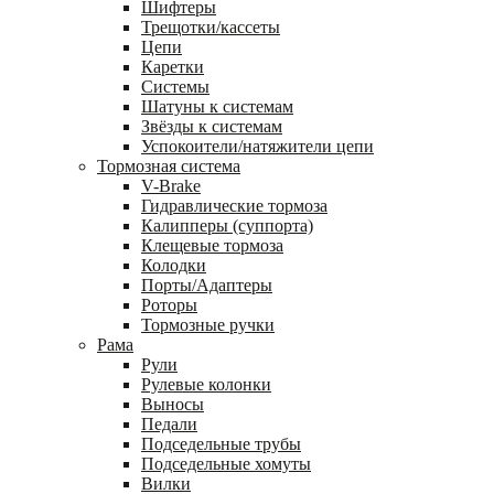
Шифтеры
Трещотки/кассеты
Цепи
Каретки
Системы
Шатуны к системам
Звёзды к системам
Успокоители/натяжители цепи
Тормозная система
V-Brake
Гидравлические тормоза
Калипперы (суппорта)
Клещевые тормоза
Колодки
Порты/Адаптеры
Роторы
Тормозные ручки
Рама
Рули
Рулевые колонки
Выносы
Педали
Подседельные трубы
Подседельные хомуты
Вилки