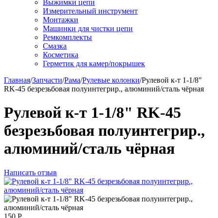
Выжимки цепи
Измерительный инструмент
Монтажки
Машинки для чистки цепи
Ремкомплекты
Смазка
Косметика
Герметик для камер/покрышек
Главная
/
Запчасти
/
Рама
/
Рулевые колонки
/
Рулевой к-т 1-1/8"
RK-45 безрезьбовая полуинтегрир., алюминий/сталь чёрная
Рулевой к-т 1-1/8" RK-45
безрезьбовая полуинтегрир.,
алюминий/сталь чёрная
Написать отзыв
150
Р