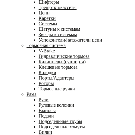
Шифтеры
Трещотки/кассеты
Цепи
Каретки
Системы
Шатуны к системам
Звёзды к системам
Успокоители/натяжители цепи
Тормозная система
V-Brake
Гидравлические тормоза
Калипперы (суппорта)
Клещевые тормоза
Колодки
Порты/Адаптеры
Роторы
Тормозные ручки
Рама
Рули
Рулевые колонки
Выносы
Педали
Подседельные трубы
Подседельные хомуты
Вилки