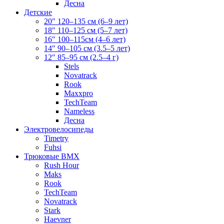
Десна
Детские
20″ 120–135 см (6–9 лет)
18″ 110–125 см (5–7 лет)
16″ 100–115см (4–6 лет)
14″ 90–105 см (3.5–5 лет)
12″ 85–95 см (2.5–4 г)
Stels
Novatrack
Rook
Maxxpro
TechTeam
Nameless
Десна
Электровелосипеды
Timetry
Fuhsi
Трюковые BMX
Rush Hour
Maks
Rook
TechTeam
Novatrack
Stark
Haevner