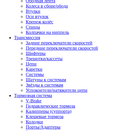
Ободная лента
Колеса в сборе/обода
Втулки
Оси втулок
Крепеж колёс
Спицы
Колпачки на ниппель
Трансмиссия
Задние переключатели скоростей
Передние переключатели скоростей
Шифтеры
Трещотки/кассеты
Цепи
Каретки
Системы
Шатуны к системам
Звёзды к системам
Успокоители/натяжители цепи
Тормозная система
V-Brake
Гидравлические тормоза
Калипперы (суппорта)
Клещевые тормоза
Колодки
Порты/Адаптеры