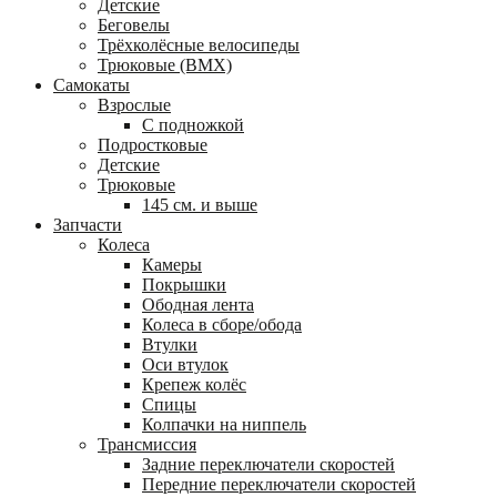
Детские
Беговелы
Трёхколёсные велосипеды
Трюковые (BMX)
Самокаты
Взрослые
С подножкой
Подростковые
Детские
Трюковые
145 см. и выше
Запчасти
Колеса
Камеры
Покрышки
Ободная лента
Колеса в сборе/обода
Втулки
Оси втулок
Крепеж колёс
Спицы
Колпачки на ниппель
Трансмиссия
Задние переключатели скоростей
Передние переключатели скоростей