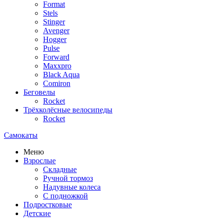
Format
Stels
Stinger
Avenger
Hogger
Pulse
Forward
Maxxpro
Black Aqua
Comiron
Беговелы
Rocket
Трёхколёсные велосипеды
Rocket
Самокаты
Меню
Взрослые
Складные
Ручной тормоз
Надувные колеса
С подножкой
Подростковые
Детские