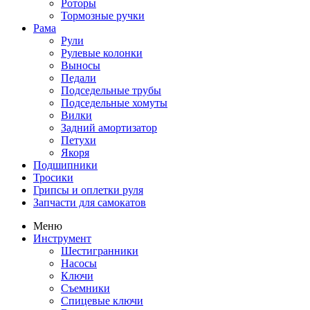
Роторы
Тормозные ручки
Рама
Рули
Рулевые колонки
Выносы
Педали
Подседельные трубы
Подседельные хомуты
Вилки
Задний амортизатор
Петухи
Якоря
Подшипники
Тросики
Грипсы и оплетки руля
Запчасти для самокатов
Меню
Инструмент
Шестигранники
Насосы
Ключи
Съемники
Спицевые ключи