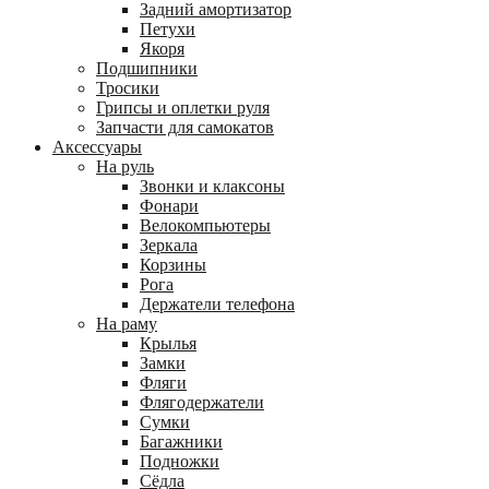
Задний амортизатор
Петухи
Якоря
Подшипники
Тросики
Грипсы и оплетки руля
Запчасти для самокатов
Аксессуары
На руль
Звонки и клаксоны
Фонари
Велокомпьютеры
Зеркала
Корзины
Рога
Держатели телефона
На раму
Крылья
Замки
Фляги
Флягодержатели
Сумки
Багажники
Подножки
Сёдла