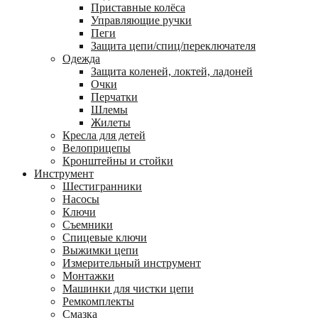
Приставные колёса
Управляющие ручки
Пеги
Защита цепи/спиц/переключателя
Одежда
Защита коленей, локтей, ладоней
Очки
Перчатки
Шлемы
Жилеты
Кресла для детей
Велоприцепы
Кронштейны и стойки
Инструмент
Шестигранники
Насосы
Ключи
Съемники
Спицевые ключи
Выжимки цепи
Измерительный инструмент
Монтажки
Машинки для чистки цепи
Ремкомплекты
Смазка