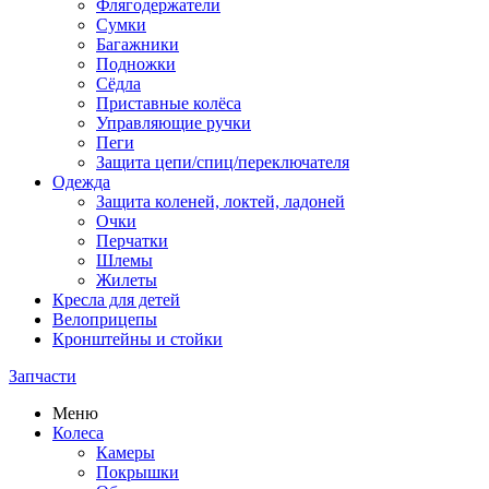
Флягодержатели
Сумки
Багажники
Подножки
Сёдла
Приставные колёса
Управляющие ручки
Пеги
Защита цепи/спиц/переключателя
Одежда
Защита коленей, локтей, ладоней
Очки
Перчатки
Шлемы
Жилеты
Кресла для детей
Велоприцепы
Кронштейны и стойки
Запчасти
Меню
Колеса
Камеры
Покрышки