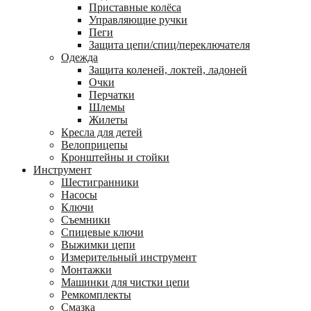
Приставные колёса
Управляющие ручки
Пеги
Защита цепи/спиц/переключателя
Одежда
Защита коленей, локтей, ладоней
Очки
Перчатки
Шлемы
Жилеты
Кресла для детей
Велоприцепы
Кронштейны и стойки
Инструмент
Шестигранники
Насосы
Ключи
Съемники
Спицевые ключи
Выжимки цепи
Измерительный инструмент
Монтажки
Машинки для чистки цепи
Ремкомплекты
Смазка