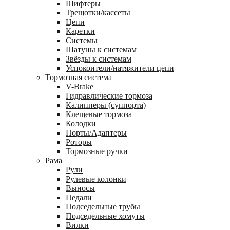
Шифтеры
Трещотки/кассеты
Цепи
Каретки
Системы
Шатуны к системам
Звёзды к системам
Успокоители/натяжители цепи
Тормозная система
V-Brake
Гидравлические тормоза
Калипперы (суппорта)
Клещевые тормоза
Колодки
Порты/Адаптеры
Роторы
Тормозные ручки
Рама
Рули
Рулевые колонки
Выносы
Педали
Подседельные трубы
Подседельные хомуты
Вилки