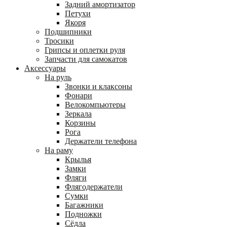
Задний амортизатор
Петухи
Якоря
Подшипники
Тросики
Грипсы и оплетки руля
Запчасти для самокатов
Аксессуары
На руль
Звонки и клаксоны
Фонари
Велокомпьютеры
Зеркала
Корзины
Рога
Держатели телефона
На раму
Крылья
Замки
Фляги
Флягодержатели
Сумки
Багажники
Подножки
Сёдла