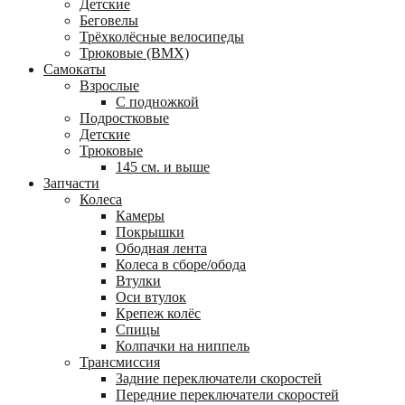
Детские
Беговелы
Трёхколёсные велосипеды
Трюковые (BMX)
Самокаты
Взрослые
С подножкой
Подростковые
Детские
Трюковые
145 см. и выше
Запчасти
Колеса
Камеры
Покрышки
Ободная лента
Колеса в сборе/обода
Втулки
Оси втулок
Крепеж колёс
Спицы
Колпачки на ниппель
Трансмиссия
Задние переключатели скоростей
Передние переключатели скоростей