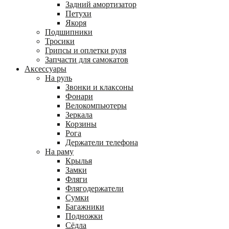
Задний амортизатор
Петухи
Якоря
Подшипники
Тросики
Грипсы и оплетки руля
Запчасти для самокатов
Аксессуары
На руль
Звонки и клаксоны
Фонари
Велокомпьютеры
Зеркала
Корзины
Рога
Держатели телефона
На раму
Крылья
Замки
Фляги
Флягодержатели
Сумки
Багажники
Подножки
Сёдла