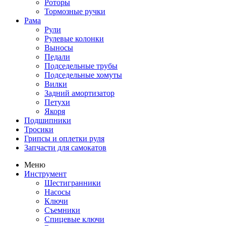
Роторы
Тормозные ручки
Рама
Рули
Рулевые колонки
Выносы
Педали
Подседельные трубы
Подседельные хомуты
Вилки
Задний амортизатор
Петухи
Якоря
Подшипники
Тросики
Грипсы и оплетки руля
Запчасти для самокатов
Меню
Инструмент
Шестигранники
Насосы
Ключи
Съемники
Спицевые ключи