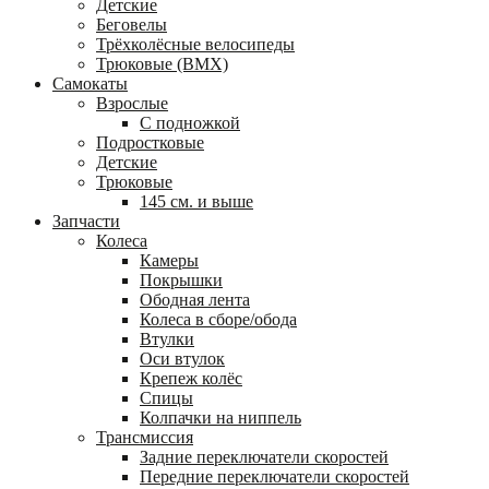
Детские
Беговелы
Трёхколёсные велосипеды
Трюковые (BMX)
Самокаты
Взрослые
С подножкой
Подростковые
Детские
Трюковые
145 см. и выше
Запчасти
Колеса
Камеры
Покрышки
Ободная лента
Колеса в сборе/обода
Втулки
Оси втулок
Крепеж колёс
Спицы
Колпачки на ниппель
Трансмиссия
Задние переключатели скоростей
Передние переключатели скоростей