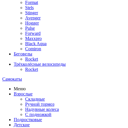
Format
Stels
Stinger
Avenger
Hogger
Pulse
Forward
Maxxpro
Black Aqua
Comiron
Беговелы
Rocket
Трёхколёсные велосипеды
Rocket
Самокаты
Меню
Взрослые
Складные
Ручной тормоз
Надувные колеса
С подножкой
Подростковые
Детские