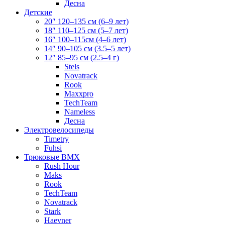
Десна
Детские
20″ 120–135 см (6–9 лет)
18″ 110–125 см (5–7 лет)
16″ 100–115см (4–6 лет)
14″ 90–105 см (3.5–5 лет)
12″ 85–95 см (2.5–4 г)
Stels
Novatrack
Rook
Maxxpro
TechTeam
Nameless
Десна
Электровелосипеды
Timetry
Fuhsi
Трюковые BMX
Rush Hour
Maks
Rook
TechTeam
Novatrack
Stark
Haevner