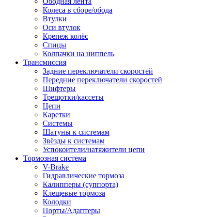
Ободная лента
Колеса в сборе/обода
Втулки
Оси втулок
Крепеж колёс
Спицы
Колпачки на ниппель
Трансмиссия
Задние переключатели скоростей
Передние переключатели скоростей
Шифтеры
Трещотки/кассеты
Цепи
Каретки
Системы
Шатуны к системам
Звёзды к системам
Успокоители/натяжители цепи
Тормозная система
V-Brake
Гидравлические тормоза
Калипперы (суппорта)
Клещевые тормоза
Колодки
Порты/Адаптеры