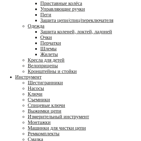
Приставные колёса
Управляющие ручки
Пеги
Защита цепи/спиц/переключателя
Одежда
Защита коленей, локтей, ладоней
Очки
Перчатки
Шлемы
Жилеты
Кресла для детей
Велоприцепы
Кронштейны и стойки
Инструмент
Шестигранники
Насосы
Ключи
Съемники
Спицевые ключи
Выжимки цепи
Измерительный инструмент
Монтажки
Машинки для чистки цепи
Ремкомплекты
Смазка