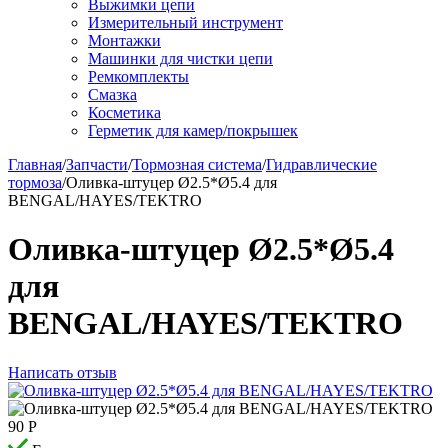
Выжимки цепи
Измерительный инструмент
Монтажки
Машинки для чистки цепи
Ремкомплекты
Смазка
Косметика
Герметик для камер/покрышек
Главная
/
Запчасти
/
Тормозная система
/
Гидравлические
тормоза
/
Оливка-штуцер Ø2.5*Ø5.4 для
BENGAL/HAYES/TEKTRO
Оливка-штуцер Ø2.5*Ø5.4
для
BENGAL/HAYES/TEKTRO
Написать отзыв
90
Р