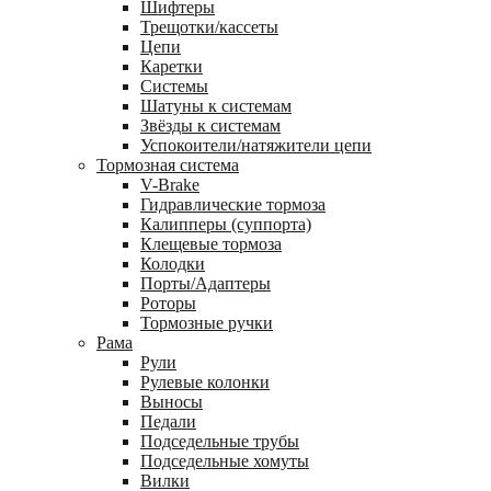
Шифтеры
Трещотки/кассеты
Цепи
Каретки
Системы
Шатуны к системам
Звёзды к системам
Успокоители/натяжители цепи
Тормозная система
V-Brake
Гидравлические тормоза
Калипперы (суппорта)
Клещевые тормоза
Колодки
Порты/Адаптеры
Роторы
Тормозные ручки
Рама
Рули
Рулевые колонки
Выносы
Педали
Подседельные трубы
Подседельные хомуты
Вилки