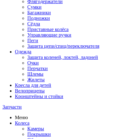
Флягодержатели
Сумки
Багажники
Подножки
Сёдла
Приставные колёса
Управляющие ручки
Пеги
Защита цепи/спиц/переключателя
Одежда
Защита коленей, локтей, ладоней
Очки
Перчатки
Шлемы
Жилеты
Кресла для детей
Велоприцепы
Кронштейны и стойки
Запчасти
Меню
Колеса
Камеры
Покрышки