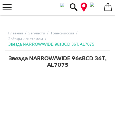
Меню
/
/
/
Главная
Запчасти
Трансмиссия
/
Звёзды к системам
Звезда NARROW/WIDE 96sBCD 36T, AL7075
Звезда NARROW/WIDE 96sBCD 36T,
AL7075