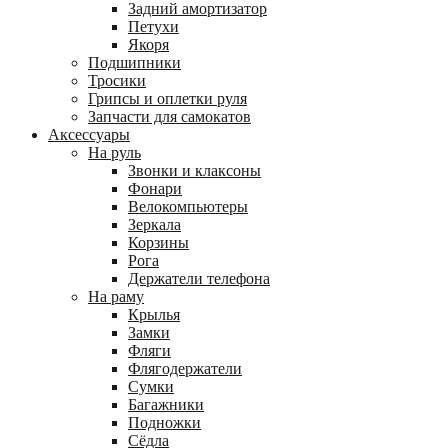
Задний амортизатор
Петухи
Якоря
Подшипники
Тросики
Грипсы и оплетки руля
Запчасти для самокатов
Аксессуары
На руль
Звонки и клаксоны
Фонари
Велокомпьютеры
Зеркала
Корзины
Рога
Держатели телефона
На раму
Крылья
Замки
Фляги
Флягодержатели
Сумки
Багажники
Подножки
Сёдла