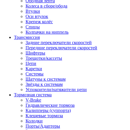
Ободная лента
Колеса в сборе/обода
Втулки
Оси втулок
Крепеж колёс
Спицы
Колпачки на ниппель
Трансмиссия
Задние переключатели скоростей
Передние переключатели скоростей
Шифтеры
Трещотки/кассеты
Цепи
Каретки
Системы
Шатуны к системам
Звёзды к системам
Успокоители/натяжители цепи
Тормозная система
V-Brake
Гидравлические тормоза
Калипперы (суппорта)
Клещевые тормоза
Колодки
Порты/Адаптеры