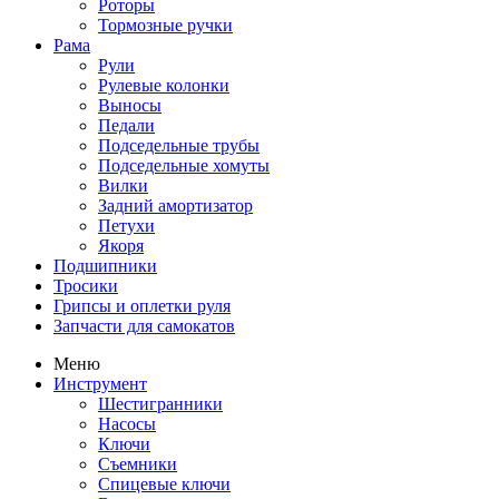
Роторы
Тормозные ручки
Рама
Рули
Рулевые колонки
Выносы
Педали
Подседельные трубы
Подседельные хомуты
Вилки
Задний амортизатор
Петухи
Якоря
Подшипники
Тросики
Грипсы и оплетки руля
Запчасти для самокатов
Меню
Инструмент
Шестигранники
Насосы
Ключи
Съемники
Спицевые ключи