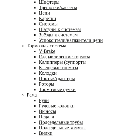
Шифтеры
Трещотки/кассеты
Цепи
Каретки
Системы
Шатуны к системам
Звёзды к системам
Успокоители/натяжители цепи
Тормозная система
V-Brake
Гидравлические тормоза
Калипперы (суппорта)
Клещевые тормоза
Колодки
Порты/Адаптеры
Роторы
Тормозные ручки
Рама
Рули
Рулевые колонки
Выносы
Педали
Подседельные трубы
Подседельные хомуты
Вилки