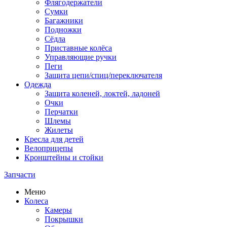
Флягодержатели
Сумки
Багажники
Подножки
Сёдла
Приставные колёса
Управляющие ручки
Пеги
Защита цепи/спиц/переключателя
Одежда
Защита коленей, локтей, ладоней
Очки
Перчатки
Шлемы
Жилеты
Кресла для детей
Велоприцепы
Кронштейны и стойки
Запчасти
Меню
Колеса
Камеры
Покрышки