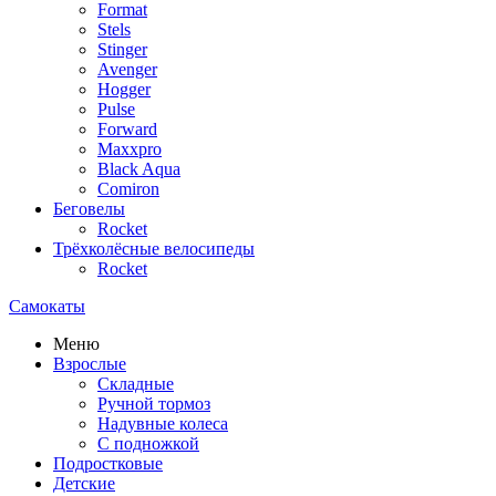
Format
Stels
Stinger
Avenger
Hogger
Pulse
Forward
Maxxpro
Black Aqua
Comiron
Беговелы
Rocket
Трёхколёсные велосипеды
Rocket
Самокаты
Меню
Взрослые
Складные
Ручной тормоз
Надувные колеса
С подножкой
Подростковые
Детские