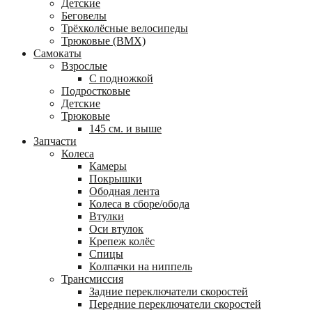
Детские
Беговелы
Трёхколёсные велосипеды
Трюковые (BMX)
Самокаты
Взрослые
С подножкой
Подростковые
Детские
Трюковые
145 см. и выше
Запчасти
Колеса
Камеры
Покрышки
Ободная лента
Колеса в сборе/обода
Втулки
Оси втулок
Крепеж колёс
Спицы
Колпачки на ниппель
Трансмиссия
Задние переключатели скоростей
Передние переключатели скоростей