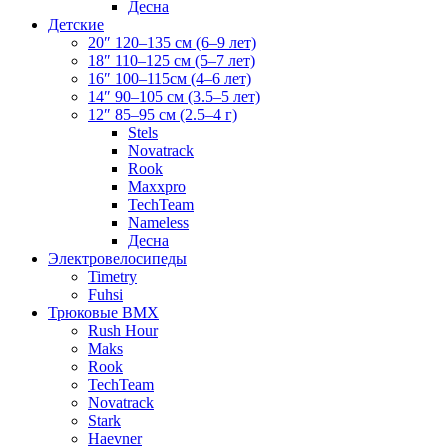
Десна
Детские
20″ 120–135 см (6–9 лет)
18″ 110–125 см (5–7 лет)
16″ 100–115см (4–6 лет)
14″ 90–105 см (3.5–5 лет)
12″ 85–95 см (2.5–4 г)
Stels
Novatrack
Rook
Maxxpro
TechTeam
Nameless
Десна
Электровелосипеды
Timetry
Fuhsi
Трюковые BMX
Rush Hour
Maks
Rook
TechTeam
Novatrack
Stark
Haevner