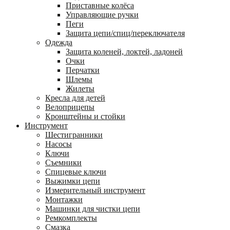
Приставные колёса
Управляющие ручки
Пеги
Защита цепи/спиц/переключателя
Одежда
Защита коленей, локтей, ладоней
Очки
Перчатки
Шлемы
Жилеты
Кресла для детей
Велоприцепы
Кронштейны и стойки
Инструмент
Шестигранники
Насосы
Ключи
Съемники
Спицевые ключи
Выжимки цепи
Измерительный инструмент
Монтажки
Машинки для чистки цепи
Ремкомплекты
Смазка