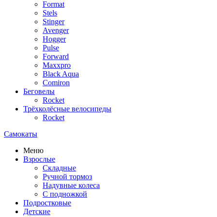
Format
Stels
Stinger
Avenger
Hogger
Pulse
Forward
Maxxpro
Black Aqua
Comiron
Беговелы
Rocket
Трёхколёсные велосипеды
Rocket
Самокаты
Меню
Взрослые
Складные
Ручной тормоз
Надувные колеса
С подножкой
Подростковые
Детские