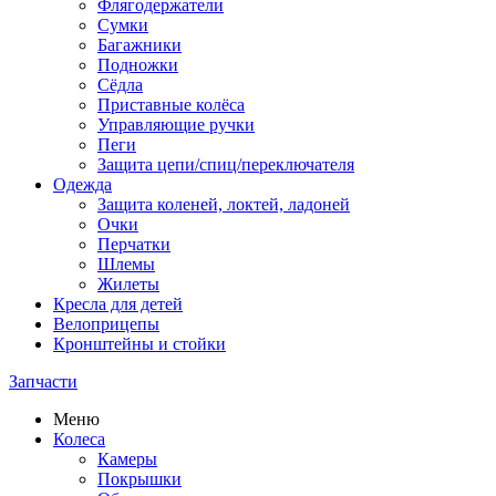
Флягодержатели
Сумки
Багажники
Подножки
Сёдла
Приставные колёса
Управляющие ручки
Пеги
Защита цепи/спиц/переключателя
Одежда
Защита коленей, локтей, ладоней
Очки
Перчатки
Шлемы
Жилеты
Кресла для детей
Велоприцепы
Кронштейны и стойки
Запчасти
Меню
Колеса
Камеры
Покрышки