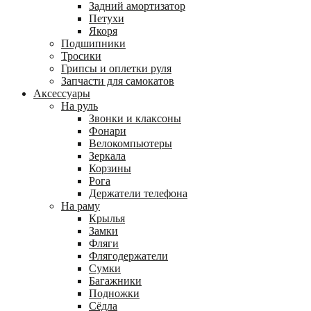
Задний амортизатор
Петухи
Якоря
Подшипники
Тросики
Грипсы и оплетки руля
Запчасти для самокатов
Аксессуары
На руль
Звонки и клаксоны
Фонари
Велокомпьютеры
Зеркала
Корзины
Рога
Держатели телефона
На раму
Крылья
Замки
Фляги
Флягодержатели
Сумки
Багажники
Подножки
Сёдла