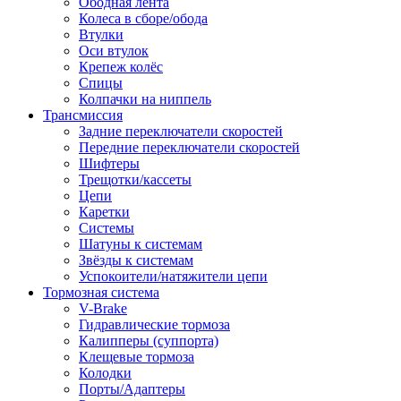
Ободная лента
Колеса в сборе/обода
Втулки
Оси втулок
Крепеж колёс
Спицы
Колпачки на ниппель
Трансмиссия
Задние переключатели скоростей
Передние переключатели скоростей
Шифтеры
Трещотки/кассеты
Цепи
Каретки
Системы
Шатуны к системам
Звёзды к системам
Успокоители/натяжители цепи
Тормозная система
V-Brake
Гидравлические тормоза
Калипперы (суппорта)
Клещевые тормоза
Колодки
Порты/Адаптеры