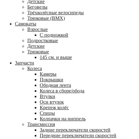
Детские
Беговелы
Трёхколёсные велосипеды
Трюковые (BMX)
Самокаты
Взрослые
С подножкой
Подростковые
Детские
Трюковые
145 см. и выше
Запчасти
Колеса
Камеры
Покрышки
Ободная лента
Колеса в сборе/обода
Втулки
Оси втулок
Крепеж колёс
Спицы
Колпачки на ниппель
Трансмиссия
Задние переключатели скоростей
Передние переключатели скоростей