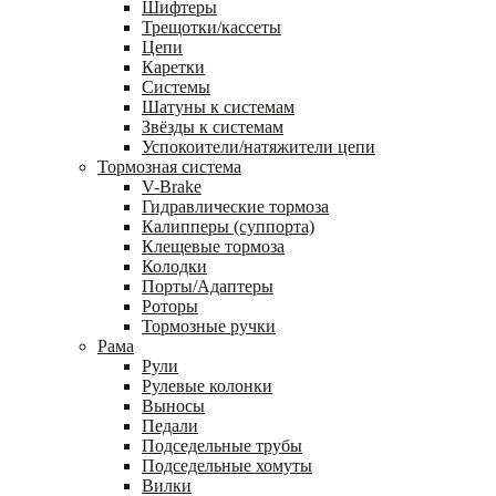
Шифтеры
Трещотки/кассеты
Цепи
Каретки
Системы
Шатуны к системам
Звёзды к системам
Успокоители/натяжители цепи
Тормозная система
V-Brake
Гидравлические тормоза
Калипперы (суппорта)
Клещевые тормоза
Колодки
Порты/Адаптеры
Роторы
Тормозные ручки
Рама
Рули
Рулевые колонки
Выносы
Педали
Подседельные трубы
Подседельные хомуты
Вилки