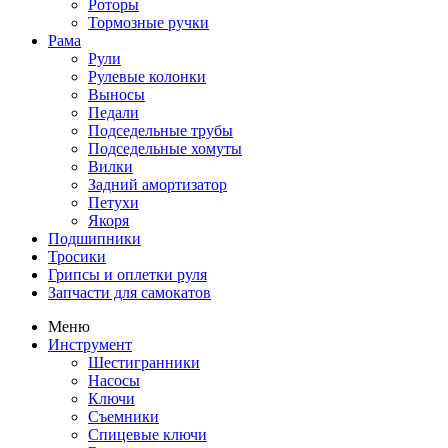
Роторы
Тормозные ручки
Рама
Рули
Рулевые колонки
Выносы
Педали
Подседельные трубы
Подседельные хомуты
Вилки
Задний амортизатор
Петухи
Якоря
Подшипники
Тросики
Грипсы и оплетки руля
Запчасти для самокатов
Меню
Инструмент
Шестигранники
Насосы
Ключи
Съемники
Спицевые ключи