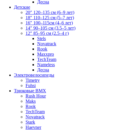
Десна
Детские
20″ 120–135 см (6–9 лет)
18″ 110–125 см (5–7 лет)
16″ 100–115см (4–6 лет)
14″ 90–105 см (3.5–5 лет)
12″ 85–95 см (2.5–4 г)
Stels
Novatrack
Rook
Maxxpro
TechTeam
Nameless
Десна
Электровелосипеды
Timetry
Fuhsi
Трюковые BMX
Rush Hour
Maks
Rook
TechTeam
Novatrack
Stark
Haevner