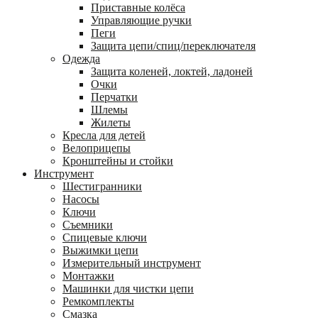
Приставные колёса
Управляющие ручки
Пеги
Защита цепи/спиц/переключателя
Одежда
Защита коленей, локтей, ладоней
Очки
Перчатки
Шлемы
Жилеты
Кресла для детей
Велоприцепы
Кронштейны и стойки
Инструмент
Шестигранники
Насосы
Ключи
Съемники
Спицевые ключи
Выжимки цепи
Измерительный инструмент
Монтажки
Машинки для чистки цепи
Ремкомплекты
Смазка