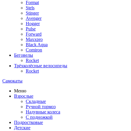
Format
Stels
Stinger
Avenger
Hogger
Pulse
Forward
Maxxpro
Black Aqua
Comiron
Беговелы
Rocket
Трёхколёсные велосипеды
Rocket
Самокаты
Меню
Взрослые
Складные
Ручной тормоз
Надувные колеса
С подножкой
Подростковые
Детские