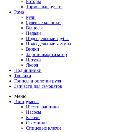
Роторы
Тормозные ручки
Рама
Рули
Рулевые колонки
Выносы
Педали
Подседельные трубы
Подседельные хомуты
Вилки
Задний амортизатор
Петухи
Якоря
Подшипники
Тросики
Грипсы и оплетки руля
Запчасти для самокатов
Меню
Инструмент
Шестигранники
Насосы
Ключи
Съемники
Спицевые ключи