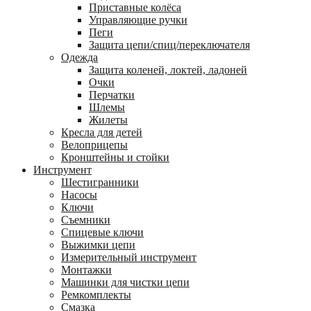
Приставные колёса
Управляющие ручки
Пеги
Защита цепи/спиц/переключателя
Одежда
Защита коленей, локтей, ладоней
Очки
Перчатки
Шлемы
Жилеты
Кресла для детей
Велоприцепы
Кронштейны и стойки
Инструмент
Шестигранники
Насосы
Ключи
Съемники
Спицевые ключи
Выжимки цепи
Измерительный инструмент
Монтажки
Машинки для чистки цепи
Ремкомплекты
Смазка