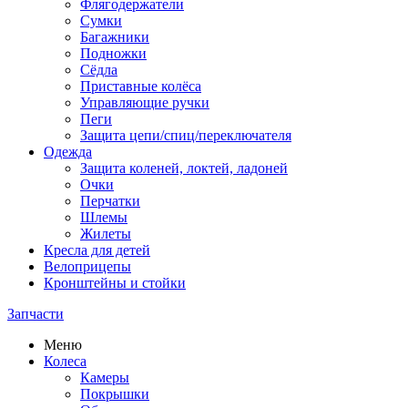
Флягодержатели
Сумки
Багажники
Подножки
Сёдла
Приставные колёса
Управляющие ручки
Пеги
Защита цепи/спиц/переключателя
Одежда
Защита коленей, локтей, ладоней
Очки
Перчатки
Шлемы
Жилеты
Кресла для детей
Велоприцепы
Кронштейны и стойки
Запчасти
Меню
Колеса
Камеры
Покрышки