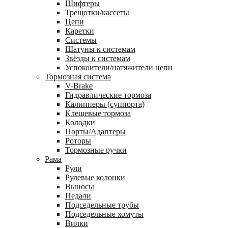
Шифтеры
Трещотки/кассеты
Цепи
Каретки
Системы
Шатуны к системам
Звёзды к системам
Успокоители/натяжители цепи
Тормозная система
V-Brake
Гидравлические тормоза
Калипперы (суппорта)
Клещевые тормоза
Колодки
Порты/Адаптеры
Роторы
Тормозные ручки
Рама
Рули
Рулевые колонки
Выносы
Педали
Подседельные трубы
Подседельные хомуты
Вилки