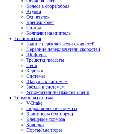
Ободная лента
Колеса в сборе/обода
Втулки
Оси втулок
Крепеж колёс
Спицы
Колпачки на ниппель
Трансмиссия
Задние переключатели скоростей
Передние переключатели скоростей
Шифтеры
Трещотки/кассеты
Цепи
Каретки
Системы
Шатуны к системам
Звёзды к системам
Успокоители/натяжители цепи
Тормозная система
V-Brake
Гидравлические тормоза
Калипперы (суппорта)
Клещевые тормоза
Колодки
Порты/Адаптеры