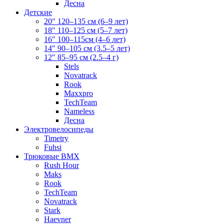
Десна
Детские
20″ 120–135 см (6–9 лет)
18″ 110–125 см (5–7 лет)
16″ 100–115см (4–6 лет)
14″ 90–105 см (3.5–5 лет)
12″ 85–95 см (2.5–4 г)
Stels
Novatrack
Rook
Maxxpro
TechTeam
Nameless
Десна
Электровелосипеды
Timetry
Fuhsi
Трюковые BMX
Rush Hour
Maks
Rook
TechTeam
Novatrack
Stark
Haevner