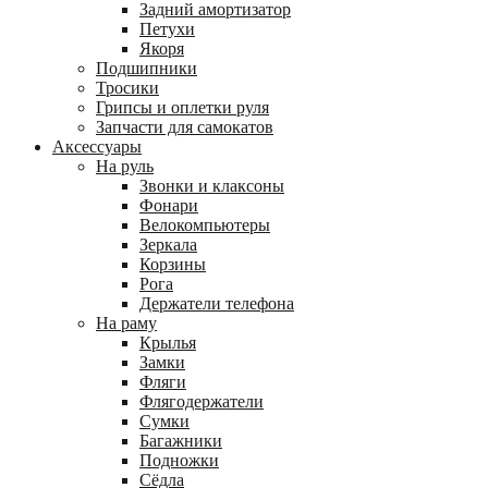
Задний амортизатор
Петухи
Якоря
Подшипники
Тросики
Грипсы и оплетки руля
Запчасти для самокатов
Аксессуары
На руль
Звонки и клаксоны
Фонари
Велокомпьютеры
Зеркала
Корзины
Рога
Держатели телефона
На раму
Крылья
Замки
Фляги
Флягодержатели
Сумки
Багажники
Подножки
Сёдла