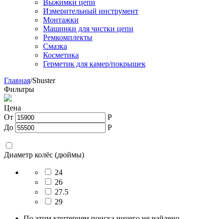
Выжимки цепи
Измерительный инструмент
Монтажки
Машинки для чистки цепи
Ремкомплекты
Смазка
Косметика
Герметик для камер/покрышек
Главная
/
Shuster
Фильтры
Цена
От
Р
До
Р
Диаметр колёс (дюймы)
24
26
27.5
29
По этим критериям поиска ничего не найдено