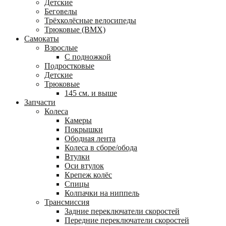
Детские
Беговелы
Трёхколёсные велосипеды
Трюковые (BMX)
Самокаты
Взрослые
С подножкой
Подростковые
Детские
Трюковые
145 см. и выше
Запчасти
Колеса
Камеры
Покрышки
Ободная лента
Колеса в сборе/обода
Втулки
Оси втулок
Крепеж колёс
Спицы
Колпачки на ниппель
Трансмиссия
Задние переключатели скоростей
Передние переключатели скоростей